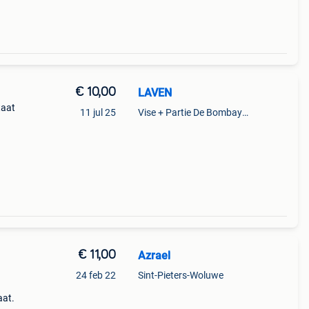
€ 10,00
LAVEN
taat
11 jul 25
Vise + Partie De Bombaye,Hac- Court, Hermalle-Ss-Argenteau
€ 11,00
Azrael
24 feb 22
Sint-Pieters-Woluwe
aat.