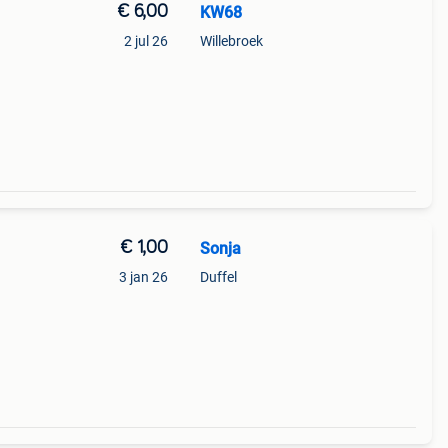
€ 6,00
KW68
2 jul 26
Willebroek
€ 1,00
Sonja
3 jan 26
Duffel