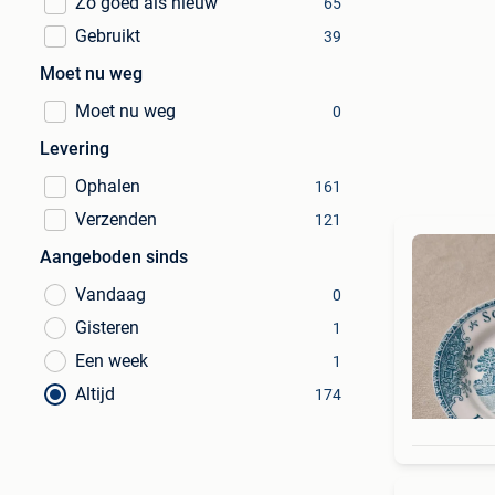
Zo goed als nieuw
65
Gebruikt
39
Moet nu weg
Moet nu weg
0
Levering
Ophalen
161
Verzenden
121
Aangeboden sinds
Vandaag
0
Gisteren
1
Een week
1
Altijd
174