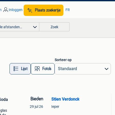
n
Inloggen
FR
Plaats zoekertje
lle afstanden…
Zoek
Sorteer op
Lijst
Foto’s
Bieden
Stien Verdonck
Soda
29 jul 26
Ieper
 glas