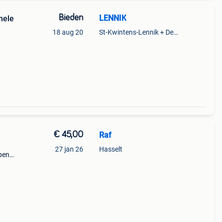
Bieden
LENNIK
nele
18 aug 20
St-Kwintens-Lennik + Deel Roosdaal
€ 45,00
Raf
27 jan 26
Hasselt
bben
s
e