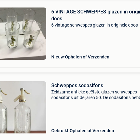
6 VINTAGE SCHWEPPES glazen in origi
doos
6 vintage schweppes glazen in originele doos
Nieuw
Ophalen of Verzenden
Schweppes sodasifons
Zeldzame antieke geëtste glazen schweppes
sodasifons uit de jaren 50. De sodasifons he
ingewikkelde etsen op het glas. Tekst op de fle
omvat "to his majesty the queen" en "schwepp
Gebruikt
Ophalen of Verzenden