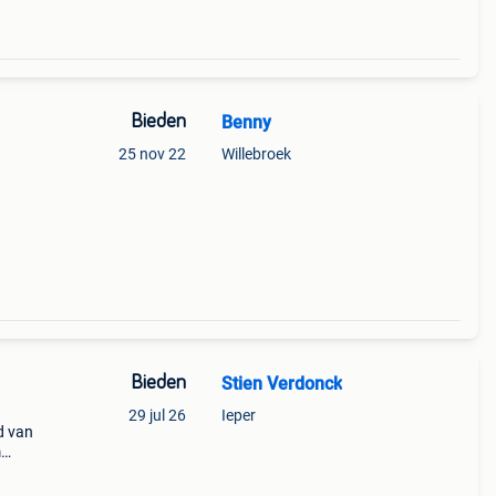
Bieden
Benny
25 nov 22
Willebroek
Bieden
Stien Verdonck
29 jul 26
Ieper
d van
m