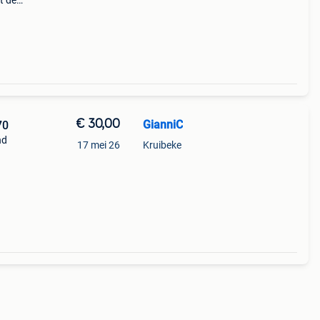
t de
ed by
€ 30,00
GianniC
70
nd
17 mei 26
Kruibeke
ltd