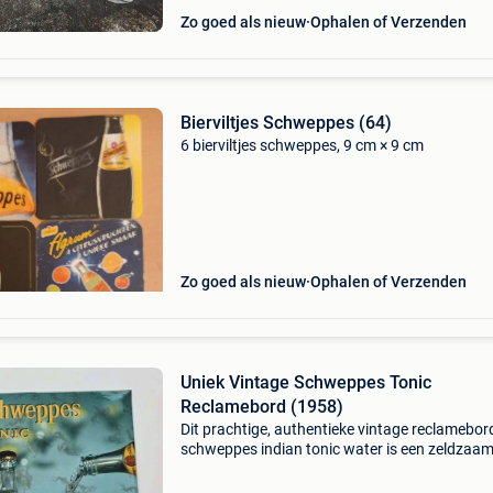
Zo goed als nieuw
Ophalen of Verzenden
Bierviltjes Schweppes (64)
6 bierviltjes schweppes, 9 cm × 9 cm
Zo goed als nieuw
Ophalen of Verzenden
Uniek Vintage Schweppes Tonic
Reclamebord (1958)
Dit prachtige, authentieke vintage reclamebor
schweppes indian tonic water is een zeldzaa
historisch object. Het bord toont de iconische
vintage fles met de bekende slogan: