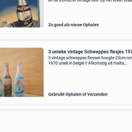
en de iconische vintage fles. Op het etiket staa
historische belgische herkomst vermeld:"bottl
schweppes (belgium) ltd. Mineral water s
Zo goed als nieuw
Ophalen
3 unieke vintage Schweppes flesjes 19
3 vintage schweppes flessen hoogte 23cm ro
1970 uniek in belgië !! Afkomstig uit malta,
brouwerij schweppes simonds - farsons - cisk 
Gebruikt
Ophalen of Verzenden