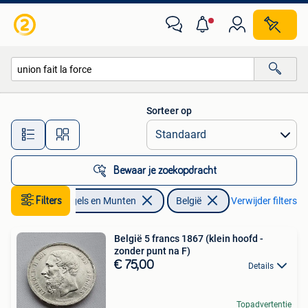
Munten | België
Sorteer op
Alle afstanden…
Bewaar je zoekopdracht
Filters
Postzegels en Munten
België
Verwijder filters
België 5 francs 1867 (klein hoofd -
zonder punt na F)
€ 75,00
Details
Topadvertentie