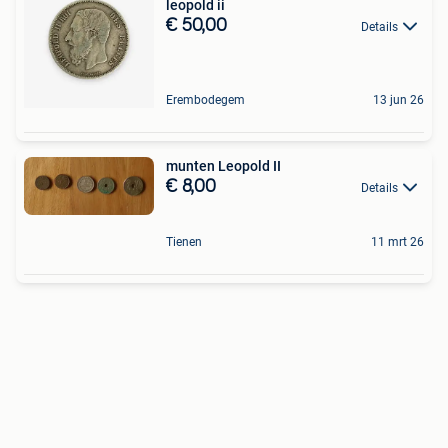
leopold ii
€ 50,00
Details
Erembodegem
13 jun 26
munten Leopold II
€ 8,00
Details
Tienen
11 mrt 26