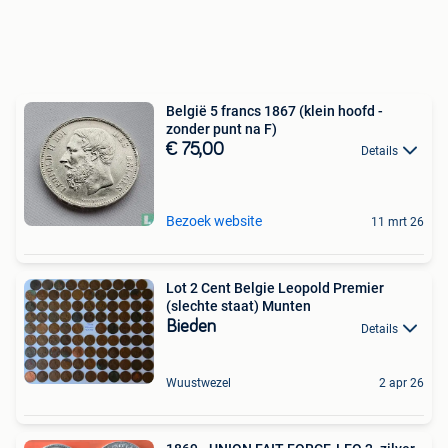
België 5 francs 1867 (klein hoofd -
zonder punt na F)
€ 75,00
Details
Bezoek website
11 mrt 26
Lot 2 Cent Belgie Leopold Premier
(slechte staat) Munten
Bieden
Details
Wuustwezel
2 apr 26