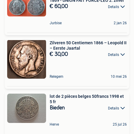
1869 - UNION FAIT FORCE-LEO 2. zilver
€ 60,00
Details
Jurbise
2 jan 26
Zilveren 50 Centiemen 1866 – Leopold II
– Eerste Jaartal
€ 30,00
Details
Relegem
10 mei 26
lot de 2 pièces belges 50francs 1998 et
5 fr
Bieden
Details
Herve
25 jul 26