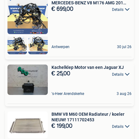
MERCEDES-BENZ V8 M176 AMG 201
C63 G
€ 699,00
Details
Antwerpen
30 jul 26
Kachelklep Motor van een Jaguar XJ
€ 25,00
Details
's-Heer Arendskerke
3 aug 26
BMW V8 M60 OEM Radiateur / koeler
NIEUW! 17111702453
€ 199,00
Details