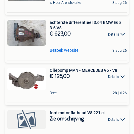
's-Heer Arendskerke
3 aug 26
achterste differentieel 3.64 BMW E65
3.6 V8
€ 623,00
Details
Bezoek website
3 aug 26
Oliepomp MAN - MERCEDES V6 - V8
€ 125,00
Details
Bree
28 jul 26
ford motor flathead V8 221 ci
Zie omschrijving
Details