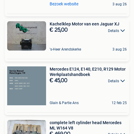
Bezoek website
3 aug 26
Kachelklep Motor van een Jaguar XJ
€ 25,00
Details
's-Heer Arendskerke
3 aug 26
Mercedes E124, E140, E210, R129 Motor
Werkplaatshandboek
€ 45,00
Details
Glain & Partie Ans
12 feb 25
complete left cylinder head Mercedes
ML W164 V8