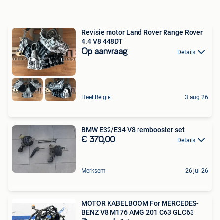
Revisie motor Land Rover Range Rover
4.4 V8 448DT
Op aanvraag
Details
Heel België
3 aug 26
BMW E32/E34 V8 rembooster set
€ 370,00
Details
Merksem
26 jul 26
MOTOR KABELBOOM For MERCEDES-
BENZ V8 M176 AMG 201 C63 GLC63