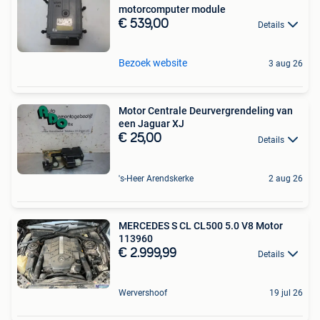
motorcomputer module
€ 539,00
Details
Bezoek website
3 aug 26
Motor Centrale Deurvergrendeling van
een Jaguar XJ
€ 25,00
Details
's-Heer Arendskerke
2 aug 26
MERCEDES S CL CL500 5.0 V8 Motor
113960
€ 2.999,99
Details
Wervershoof
19 jul 26