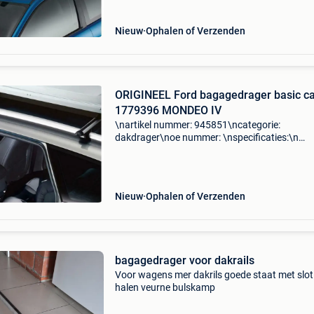
Nieuw
Ophalen of Verzenden
ORIGINEEL Ford bagagedrager basic ca
1779396 MONDEO IV
\nartikel nummer: 945851\ncategorie:
dakdrager\noe nummer: \nspecificaties:\n
\npassend op: ford mondeo iv turnier (ba7) 1.
Ecoboost\nford mondeo iv turnier (ba7) 1.6
Tdci\nford mondeo iv turnier (ba
Nieuw
Ophalen of Verzenden
bagagedrager voor dakrails
Voor wagens mer dakrils goede staat met slot 
halen veurne bulskamp