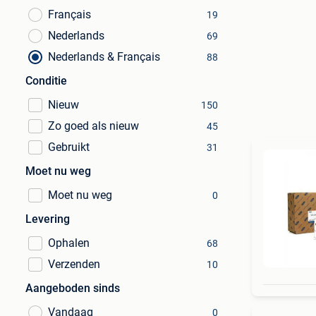
Français
19
Nederlands
69
Nederlands & Français
88
Conditie
Nieuw
150
Zo goed als nieuw
45
Gebruikt
31
Moet nu weg
Moet nu weg
0
Levering
Ophalen
68
Verzenden
10
Aangeboden sinds
Vandaag
0