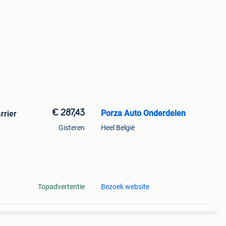
€ 287,43
Porza Auto Onderdelen
rrier
Gisteren
Heel België
nford
ect
Topadvertentie
Bezoek website