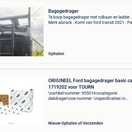
Bagagedrager
Te koop bagagedrager met rolbaan en ladder .
Merk alurack . Komt van ford transit 2021 . P
ford en andere merken . Afhalen te lebbeke .
Ophalen
ORIGINEEL Ford bagagedrager basic ca
1719202 voor TOURN
\nartikel nummer: 955016\ncategorie:
dakdrager\noe nummer: \nspecificaties:\n
\npassend op: ford tourneo connect 1.8 16V\
tourneo connect 1.8 Tdci\nford tourneo conn
1.8 Tdci\nford tourneo con
Nieuw
Ophalen of Verzenden