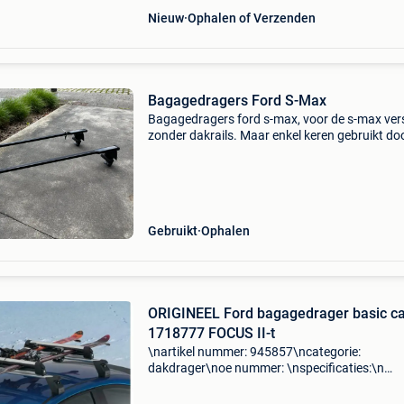
Nieuw
Ophalen of Verzenden
Bagagedragers Ford S-Max
Bagagedragers ford s-max, voor de s-max ver
zonder dakrails. Maar enkel keren gebruikt do
ontvangen van een nieuwe bedrijfswagen.
Specifiek voor ford s-max, past niet op andere
voertuigen.
Gebruikt
Ophalen
ORIGINEEL Ford bagagedrager basic ca
1718777 FOCUS II-t
\nartikel nummer: 945857\ncategorie:
dakdrager\noe nummer: \nspecificaties:\n
\npassend op: \n\n\n\n-----------------------------------
-----------------------------------------------\ngratis ve