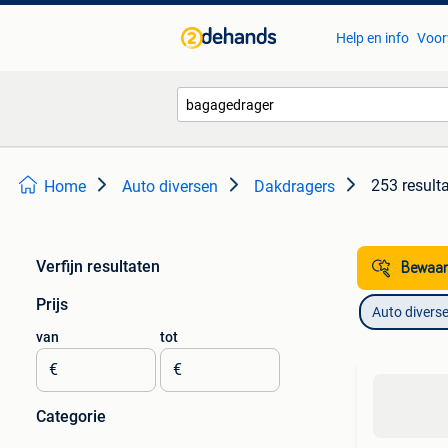
Help en info
Voor
253 result
Home
Auto diversen
Dakdragers
Verfijn resultaten
Bewaar
Prijs
Auto divers
van
tot
€
€
Categorie