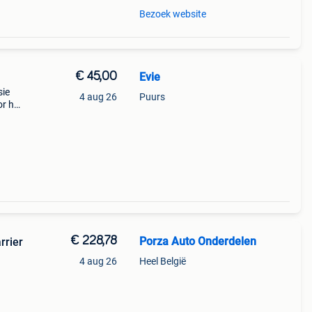
Bezoek website
€ 45,00
Evie
sie
4 aug 26
Puurs
or het
€ 228,78
Porza Auto Onderdelen
rrier
4 aug 26
Heel België
-------