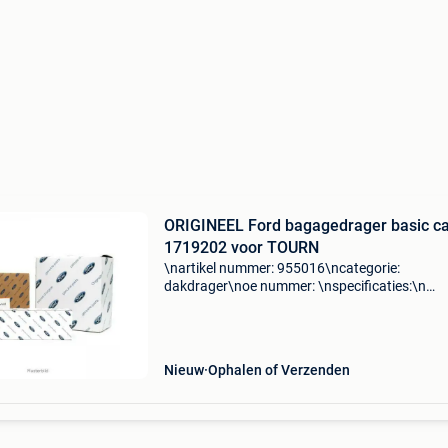
ORIGINEEL Ford bagagedrager basic ca
1719202 voor TOURN
\nartikel nummer: 955016\ncategorie:
dakdrager\noe nummer: \nspecificaties:\n
\npassend op: ford tourneo connect 1.8 16V\
tourneo connect 1.8 Tdci\nford tourneo conn
1.8 Tdci\nford tourneo con
Nieuw
Ophalen of Verzenden