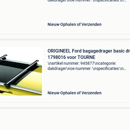
dakdrager\noe nummer: \nspecificaties:\n
\npassend op: ford mondeo iv (ba7) 1.6 Tdci\
mondeo iv (ba7) 2.0 Scti\nford mondeo v
hatchback 1.0 Ecoboost\nford mon
Nieuw
Ophalen of Verzenden
ORIGINEEL Ford bagagedrager basic d
1798016 voor TOURNE
\nartikel nummer: 945877\ncategorie:
dakdrager\noe nummer: \nspecificaties:\n
\npassend op: \n\n\n\n-----------------------------------
-----------------------------------------------\ngratis ve
Nieuw
Ophalen of Verzenden