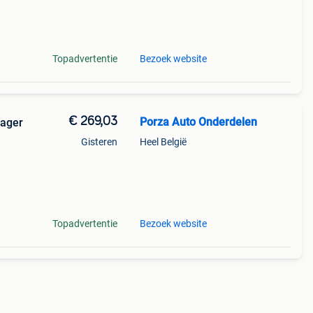
nford
Topadvertentie
Bezoek website
€ 269,03
Porza Auto Onderdelen
rager
Gisteren
Heel België
-------
Topadvertentie
Bezoek website