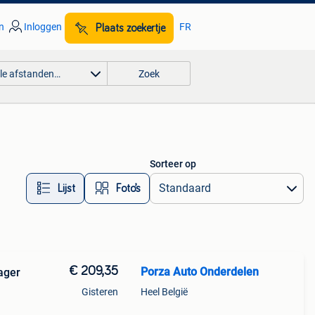
n
Inloggen
FR
Plaats zoekertje
lle afstanden…
Zoek
Sorteer op
Lijst
Foto’s
€ 209,35
Porza Auto Onderdelen
ager
Gisteren
Heel België