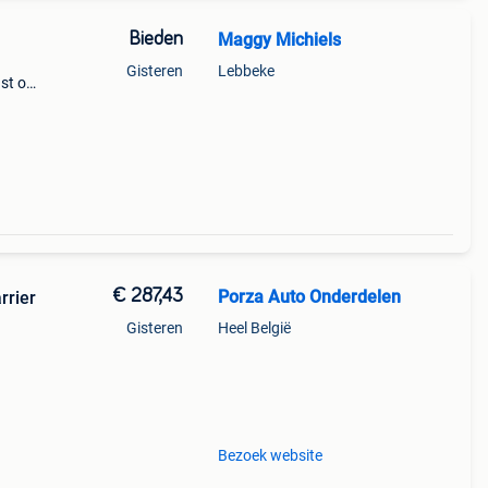
Bieden
Maggy Michiels
Gisteren
Lebbeke
ast op
€ 287,43
Porza Auto Onderdelen
rrier
Gisteren
Heel België
nford
ect
Bezoek website