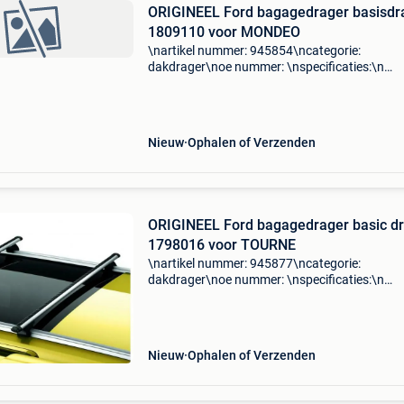
ORIGINEEL Ford bagagedrager basisdr
1809110 voor MONDEO
\nartikel nummer: 945854\ncategorie:
dakdrager\noe nummer: \nspecificaties:\n
\npassend op: ford mondeo iv (ba7) 1.6 Tdci\
mondeo iv (ba7) 2.0 Scti\nford mondeo v
hatchback 1.0 Ecoboost\nford mon
Nieuw
Ophalen of Verzenden
ORIGINEEL Ford bagagedrager basic d
1798016 voor TOURNE
\nartikel nummer: 945877\ncategorie:
dakdrager\noe nummer: \nspecificaties:\n
\npassend op: \n\n\n\n-----------------------------------
-----------------------------------------------\ngratis ve
Nieuw
Ophalen of Verzenden