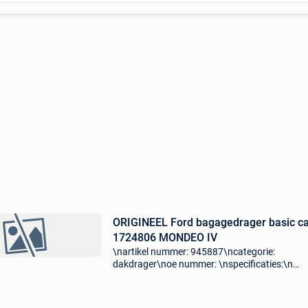
ORIGINEEL Ford bagagedrager basic ca
1724806 MONDEO IV
\nartikel nummer: 945887\ncategorie:
dakdrager\noe nummer: \nspecificaties:\n
\npassend op: ford mondeo iv turnier (ba7) 1.
Ecoboost\nford mondeo iv turnier (ba7) 1.6
Tdci\nford mondeo iv turnier (ba