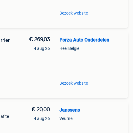
Bezoek website
€ 269,03
Porza Auto Onderdelen
rrier
4 aug 26
Heel België
6
Bezoek website
€ 20,00
Janssens
af te
4 aug 26
Veurne