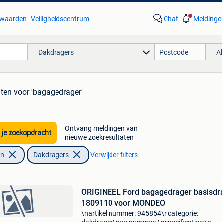
waarden
Veiligheidscentrum
Chat
Meldinge
Dakdragers
A
aten
voor 'bagagedrager'
Ontvang meldingen van
 je zoekopdracht
nieuwe zoekresultaten
en
Dakdragers
Verwijder filters
ORIGINEEL Ford bagagedrager basisdr
1809110 voor MONDEO
\nartikel nummer: 945854\ncategorie: