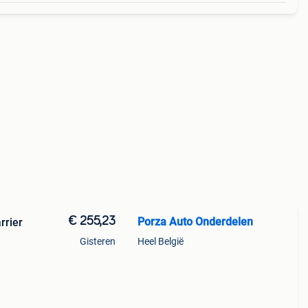
€ 255,23
Porza Auto Onderdelen
rrier
Gisteren
Heel België
6