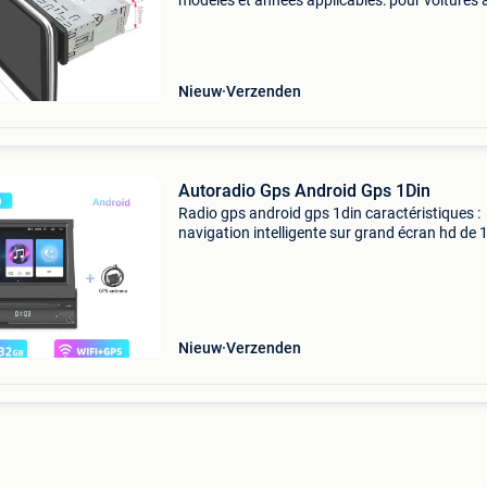
modèles et années applicables: pour voitures 
1 din (179x50mm) caractéristiques: android 1
octa core hardware puissant ( octa core px30
bits + 2
Nieuw
Verzenden
Autoradio Gps Android Gps 1Din
Radio gps android gps 1din caractéristiques :
navigation intelligente sur grand écran hd de 1
pouces, écran tactile capacitif pliable, réponse
instantanée, pas de blocages 2. Support de mi
andro
Nieuw
Verzenden