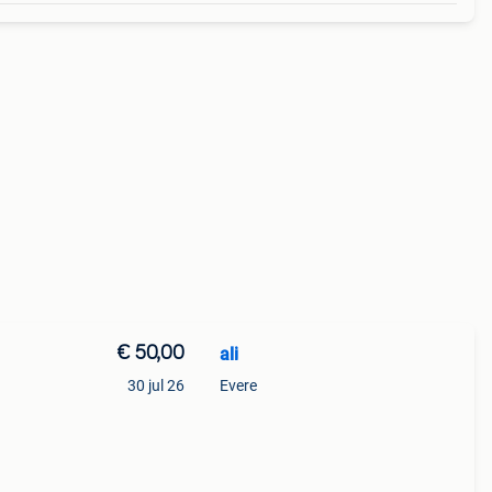
€ 50,00
ali
30 jul 26
Evere