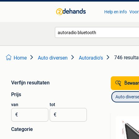
Help en info
Voor
746 resulta
Home
Auto diversen
Autoradio's
Verfijn resultaten
Bewaar
Prijs
Auto divers
van
tot
€
€
Categorie