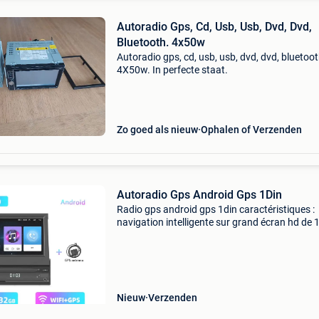
Autoradio Gps, Cd, Usb, Usb, Dvd, Dvd,
Bluetooth. 4x50w
Autoradio gps, cd, usb, usb, dvd, dvd, bluetoot
4X50w. In perfecte staat.
Zo goed als nieuw
Ophalen of Verzenden
Autoradio Gps Android Gps 1Din
Radio gps android gps 1din caractéristiques :
navigation intelligente sur grand écran hd de 1
pouces, écran tactile capacitif pliable, réponse
instantanée, pas de blocages 2. Support de mi
andro
Nieuw
Verzenden