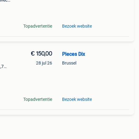
avec:
2
 64
Topadvertentie
Bezoek website
€ 150,00
Pieces Dix
28 jul 26
Brussel
,7
roir
Topadvertentie
Bezoek website