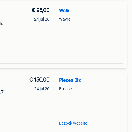
€ 95,00
Walx
24 jul 26
Wavre
h.
€ 150,00
Pieces Dix
24 jul 26
Brussel
,7
roir
Bezoek website