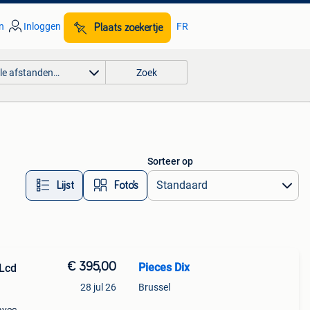
n
Inloggen
FR
Plaats zoekertje
lle afstanden…
Zoek
Sorteer op
Lijst
Foto’s
€ 395,00
Pieces Dix
 Lcd
28 jul 26
Brussel