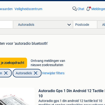
waarden
Veiligheidscentrum
Chat
Meldinge
Autoradio's
A
ten
voor 'autoradio bluetooth'
Ontvang meldingen van
 je zoekopdracht
nieuwe zoekresultaten
en
Autoradio's
Verwijder filters
Autoradio Gps 1 Din Android 12 Tactile
10
Autoradio gps 1 din android 12 tactile lcd 10