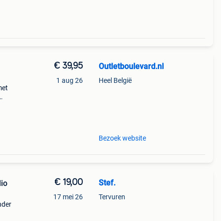
€ 39,95
Outletboulevard.nl
1 aug 26
Heel België
met
300 is
Bezoek website
€ 19,00
Stef.
dio
17 mei 26
Tervuren
nder