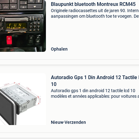
Blaupunkt bluetooth Montreux RCM45
Originele radiocassettes uit de jaren 90. Inter
aanpassingen om bluetooth toe te voegen. De
cassettespeler, radio en functionele bluetooth.
Ideale oldtimer.
Ophalen
Autoradio Gps 1 Din Android 12 Tactile
10
Autoradio gps 1 din android 12 tactile lcd 10
modèles et années applicables: pour voitures 
1 din (179x50mm) caractéristiques: android 1
octa core hardware puissant ( octa core px30
bits + 2
Nieuw
Verzenden