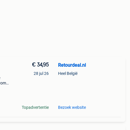
€ 34,95
Retourdeal.nl
28 jul 26
Heel België
e
arom
al on
Topadvertentie
Bezoek website