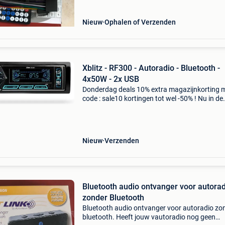
Nieuw
Ophalen of Verzenden
Xblitz - RF300 - Autoradio - Bluetooth -
4x50W - 2x USB
Donderdag deals 10% extra magazijnkorting 
code : sale10 kortingen tot wel -50% ! Nu in de
aanbieding van € 59,99 voor € 39,95! Xblitz rf
een moderne autoradio, die een uitstekend a
Nieuw
Verzenden
Bluetooth audio ontvanger voor autora
zonder Bluetooth
Bluetooth audio ontvanger voor autoradio zo
bluetooth. Heeft jouw vautoradio nog geen