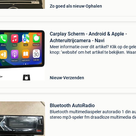
Zo goed als nieuw
Ophalen
Carplay Scherm - Android & Apple -
Achteruitrijcamera - Navi
Meer informatie over dit artikel? Klik op de gel
knop: ‘website’ om het artikel te bekijken. Wa
bestellen bij retourdeal.nl? Voor 15:00 besteld,
volgende werkdag in huis. 1 Jaar garantie op 
Nieuw
Verzenden
Bluetooth AutoRadio
Bluetooth multimediaspeler autoradio 1 din a
stereo mp3-speler fm draadloze multimedia di
stereo&#39;s voor auto universele kleurrijke m
aux-ingang usb, rijgezel, voertuigentertainmen