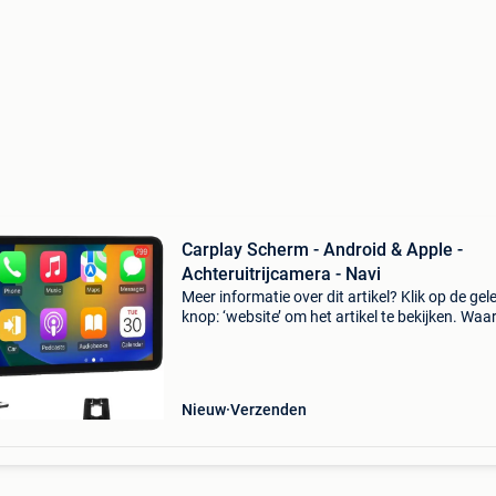
Carplay Scherm - Android & Apple -
Achteruitrijcamera - Navi
Meer informatie over dit artikel? Klik op de gel
knop: ‘website’ om het artikel te bekijken. Wa
bestellen bij retourdeal.nl? Voor 15:00 besteld,
volgende werkdag in huis. 1 Jaar garantie op 
Nieuw
Verzenden