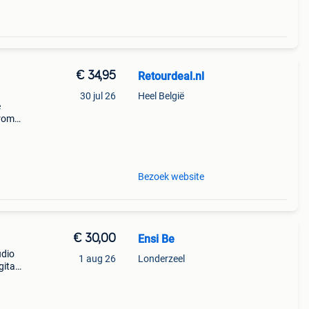
€ 34,95
Retourdeal.nl
30 jul 26
Heel België
e
arom
al on
Bezoek website
€ 30,00
Ensi Be
udio
1 aug 26
Londerzeel
gitale
et
t