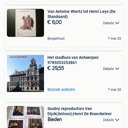
Van Antoine Wiertz tot Henri Leys (De
Standaard)
€ 6,00
Details
Borgerhout
7 mei 20
Het stadhuis van Antwerpen
9789053253861
€ 29,55
Details
Bezoek website
7 mei 20
Soubry reproducties Van
Dijck(Antoon);Henri De Braeckeleer
Bieden
Details