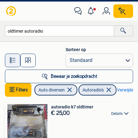
Autoradio's
Sorteer op
Alle afstanden…
Bewaar je zoekopdracht
Filters
Auto diversen
Autoradio's
Verwijder fi
autoradio k7 oldtimer
€ 25,00
Details