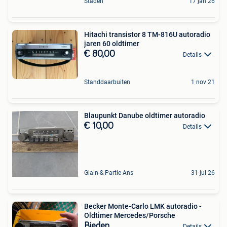
Staden
17 jan 26
Hitachi transistor 8 TM-816U autoradio
jaren 60 oldtimer
€ 80,00
Details
Standdaarbuiten
1 nov 21
Blaupunkt Danube oldtimer autoradio
€ 10,00
Details
Glain & Partie Ans
31 jul 26
Becker Monte-Carlo LMK autoradio -
Oldtimer Mercedes/Porsche
Bieden
Details