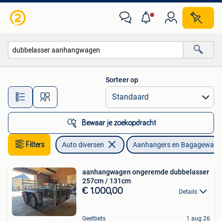
Aanhangers en Bagagewagens
Sorteer op
Alle afstanden…
Bewaar je zoekopdracht
Filters
Auto diversen
Aanhangers en Bagagewage
aanhangwagen ongeremde dubbelasser
257cm / 131cm
€ 1.000,00
Details
Geetbets
1 aug 26