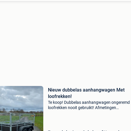
Nieuw dubbelas aanhangwagen Met
loofrekken!
Te koop! Dubbelas aanhangwagen ongeremd
loofrekken nooit gebruikt! Afmetingen
250×128x0.97 Bodem met betonplex plaat 75
dus rijbewijs b! 2 Assen van elk 750kg. 1E keu
banden prijs euro 04682