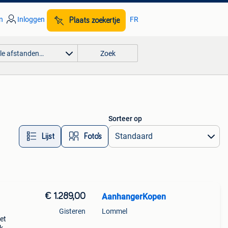
n
Inloggen
FR
Plaats zoekertje
lle afstanden…
Zoek
Sorteer op
Lijst
Foto’s
€ 1.289,00
AanhangerKopen
Gisteren
Lommel
et