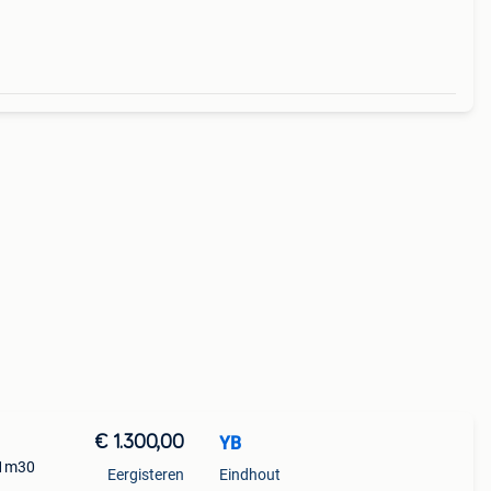
€ 1.300,00
YB
 1m30
Eergisteren
Eindhout