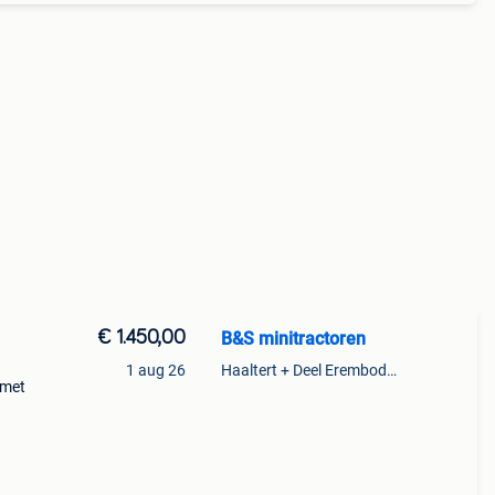
€ 1.450,00
B&S minitractoren
1 aug 26
Haaltert + Deel Erembodegem
 met
0 kg
ze