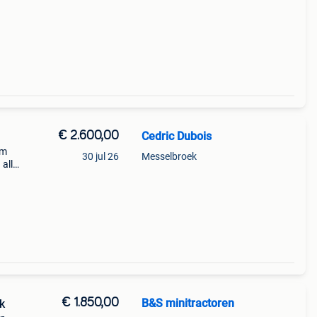
€ 2.600,00
Cedric Dubois
3m
30 jul 26
Messelbroek
 alles
€ 1.850,00
B&S minitractoren
k