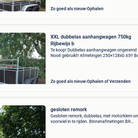
Zo goed als nieuw
Ophalen
XXL dubbelas aanhangwagen 750kg
Rijbewijs b
Te koop! Dubbelas aanhangwagen ongeremd x
Nooit gebruikt! Afmetingen 250×128x0.65!! 
met betonplex plaat 750 kg dus rijbewijs b! 2 
van elk 750kg.!! 1E keuze banden prijs 1150 e
belle
Zo goed als nieuw
Ophalen of Verzenden
gesloten remork
Gesloten remork, dubbelas, met motorklem o
voorwiel in te rijden. Binnenafmetingen lbh
250cm125cm150cm. Bindogen voorzien. Zee
goede staat. Disselslot inbegrepen. Geen