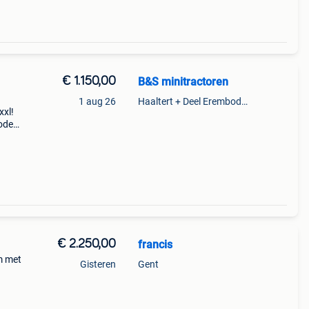
€ 1.150,00
B&S minitractoren
1 aug 26
Haaltert + Deel Erembodegem
xl!
Bodem
Assen
nkel
€ 2.250,00
francis
m met
Gisteren
Gent
r