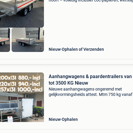
hoort – volledig inclusief coc-papieren, wetteli
verplicht bij elke nieuwe aanhangwagen. Nu 
1050kg assen, maar wel in 750kg wetgeving.
extra
Nieuw
Ophalen of Verzenden
Aanhangwagens & paardentrailers van
tot 3500 KG Nieuw
Nieuwe aanhangwagens ongeremd met
gelijkvormingsheids attest. Mtm 750 kg vanaf
incl enkelas en dubbelas vanaf 1200 incl btw
enkelas afmetingen: 200x131 225x131 257x
257x157 dubbelas afmetingen:
Nieuw
Ophalen