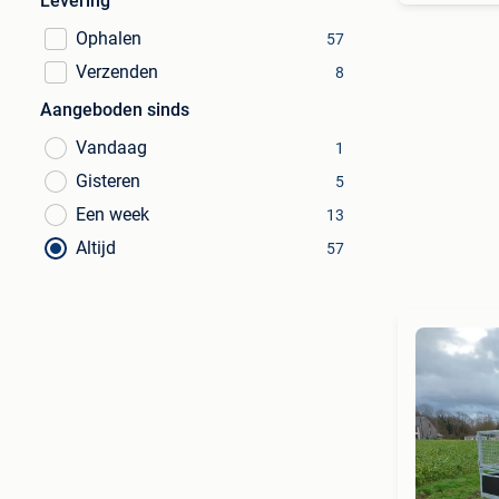
Levering
Ophalen
57
Verzenden
8
Aangeboden sinds
Vandaag
1
Gisteren
5
Een week
13
Altijd
57