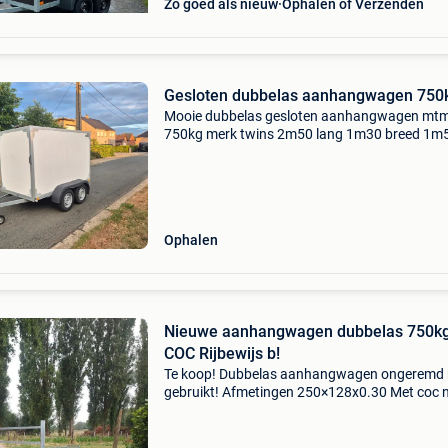
Zo goed als nieuw
Ophalen of Verzenden
Gesloten dubbelas aanhangwagen 750
Mooie dubbelas gesloten aanhangwagen mt
750kg merk twins 2m50 lang 1m30 breed 1m
hoog bindogen in de laadvloer met sleutel voor
meer info via chat
Ophalen
Nieuwe aanhangwagen dubbelas 750k
COC Rijbewijs b!
Te koop! Dubbelas aanhangwagen ongeremd 
gebruikt! Afmetingen 250×128x0.30 Met coc 
2026 bodem met betonplex plaat 750 kg dus
rijbewijs b! 2 Assen van elk 750kg. 1E keuze 
prijs 1099 e