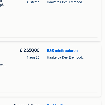
en
Gisteren
Haaltert + Deel Erembodegem
p!
uring
 met
€ 2.650,00
B&S minitractoren
1 aug 26
Haaltert + Deel Erembodegem
uwe
eedte
ot.