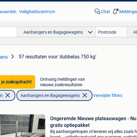
waarden
Veiligheidscentrum
Chat
Meldinge
Aanhangers en Bagagewagens
A
57 resultaten
voor 'dubbelas 750 kg'
ens
Ontvang meldingen van
 je zoekopdracht
nieuwe zoekresultaten
en
Aanhangers en Bagagewagens
Verwijder filters
Ongeremde Nieuwe plateauwagen - Nu
gratis optiepakket
Bij aanhangerkopen.nl leveren wij alles zoals h