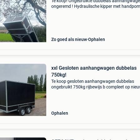
Te koop! Ongebruikte dubbelas aanhangwag
ongeremd ! Hydraulische kipper met handpom
750Kg dus rijbewijs b geen verzekering nog ke
nodig afmetingen 250×128x0.30 Ook mogelijk
loofrekken bod
Zo goed als nieuw
Ophalen
xxl Gesloten aanhangwagen dubbelas
750kg!
Te koop gesloten aanhangwagen dubbelas
ongebruikt 750kg rijbewijs b compleet op nie
wielen en banden. Xxl uitvoering lengte 3m br
1m55 hoogte 1m80 achter met deuren! Incl sl
Zeer zeldzaam.
Ophalen