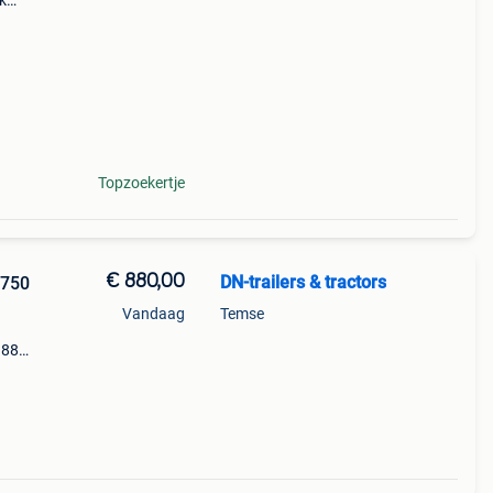
jk
met
 Dus
Topzoekertje
€ 880,00
DN-trailers & tractors
 750
Vandaag
Temse
 880
131