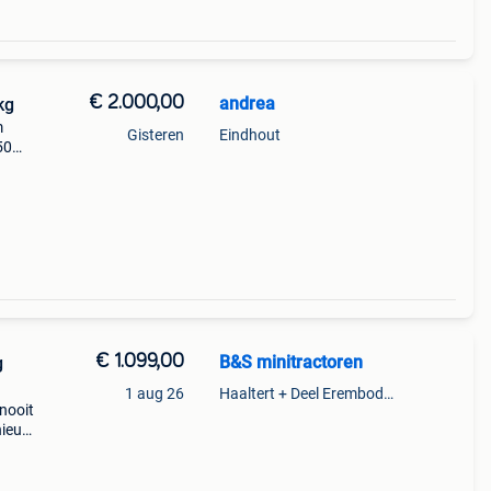
€ 2.000,00
andrea
kg
m
Gisteren
Eindhout
50
 slot
€ 1.099,00
B&S minitractoren
g
1 aug 26
Haaltert + Deel Erembodegem
nooit
nieuw
banden