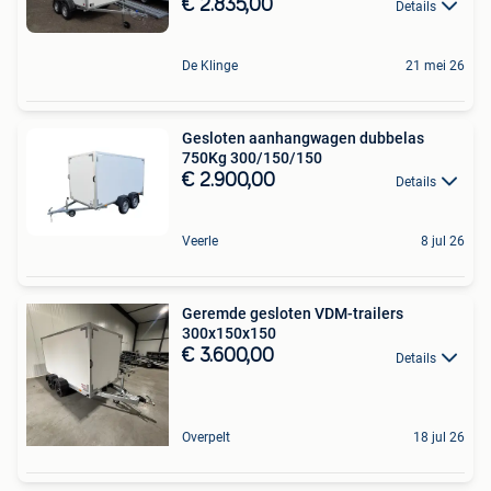
€ 2.835,00
Details
De Klinge
21 mei 26
Gesloten aanhangwagen dubbelas
750Kg 300/150/150
€ 2.900,00
Details
Veerle
8 jul 26
Geremde gesloten VDM-trailers
300x150x150
€ 3.600,00
Details
Overpelt
18 jul 26