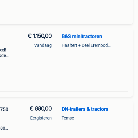
€ 1.150,00
B&S minitractoren
Vandaag
Haaltert + Deel Erembodegem
xl!
Bodem
Assen
nkel
€ 880,00
DN-trailers & tractors
 750
Eergisteren
Temse
 880