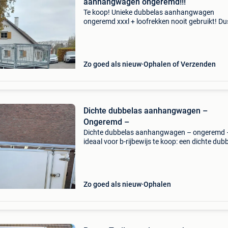
aanhangwagen ongeremd!!!
Te koop! Unieke dubbelas aanhangwagen
ongeremd xxxl + loofrekken nooit gebruikt! Du
nieuwstaat afmetingen 250×128x1.30 !! Bak
dus 4 kuub! Bodem met betonplex plaat 750 k
rijbewijs b! 2 Assen
Zo goed als nieuw
Ophalen of Verzenden
Dichte dubbelas aanhangwagen –
Ongeremd –
Dichte dubbelas aanhangwagen – ongeremd 
ideaal voor b-rijbewijs te koop: een dichte dub
aanhangwagen met een laadruimte van 300 x
x 150 cm. Doordat de aanhanger ongeremd is
heeft hij geen
Zo goed als nieuw
Ophalen