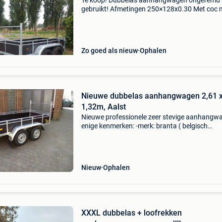
Te koop! Dubbelas aanhangwagen ongeremd 
gebruikt! Afmetingen 250×128x0.30 Met coc 
2026 bodem met betonplex plaat 750 kg dus
rijbewijs b! 2 Assen van elk 750kg. 1E keuze 
prijs 1099 e
Zo goed als nieuw
Ophalen
Nieuwe dubbelas aanhangwagen 2,61 
1,32m, Aalst
Nieuwe professionele zeer stevige aanhangw
enige kenmerken: -merk: branta ( belgisch
fabrikaat; europees erkend constructeur;
constructeur sinds 1946) -de aanhangwagen 
vergezeld van het sinds 2
Nieuw
Ophalen
XXXL dubbelas + loofrekken