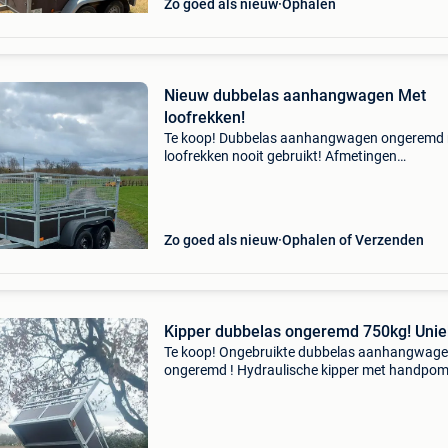
Zo goed als nieuw
Ophalen
Nieuw dubbelas aanhangwagen Met
loofrekken!
Te koop! Dubbelas aanhangwagen ongeremd
loofrekken nooit gebruikt! Afmetingen
250×128x0.97 Bodem met betonplex plaat 75
dus rijbewijs b! 2 Assen van elk 750kg. 1E keu
banden prijs euro 04682
Zo goed als nieuw
Ophalen of Verzenden
Kipper dubbelas ongeremd 750kg! Unie
Te koop! Ongebruikte dubbelas aanhangwag
ongeremd ! Hydraulische kipper met handpom
750Kg dus rijbewijs b geen verzekering nog ke
nodig afmetingen 250×128x0.30 Ook mogelijk
loofrekken bod