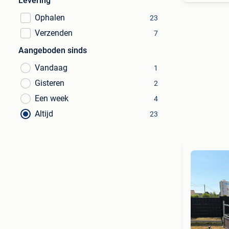
Levering
Ophalen
23
Verzenden
7
Aangeboden sinds
Vandaag
1
Gisteren
2
Een week
4
Altijd
23