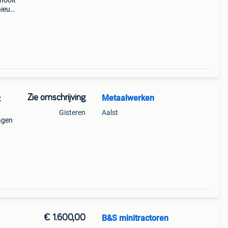
nooit
nieuw
banden
Zie omschrijving
Metaalwerken
x
Gisteren
Aalst
agen
is
€ 1.600,00
B&S minitractoren