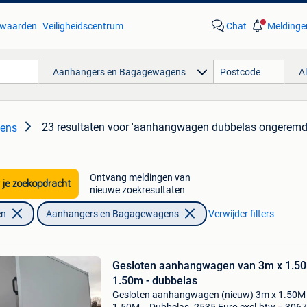
waarden
Veiligheidscentrum
Chat
Meldinge
Aanhangers en Bagagewagens
A
23 resultaten
voor 'aanhangwagen dubbelas ongeremd
ens
Ontvang meldingen van
 je zoekopdracht
nieuwe zoekresultaten
en
Aanhangers en Bagagewagens
Verwijder filters
Gesloten aanhangwagen van 3m x 1.5
1.50m - dubbelas
Gesloten aanhangwagen (nieuw) 3m x 1.50M