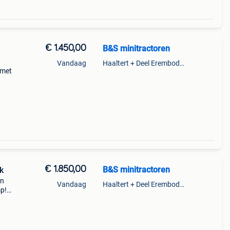
€ 1.450,00
B&S minitractoren
Vandaag
Haaltert + Deel Erembodegem
 met
0 kg
ze
€ 1.850,00
B&S minitractoren
k
en
Vandaag
Haaltert + Deel Erembodegem
p!
uring
 met