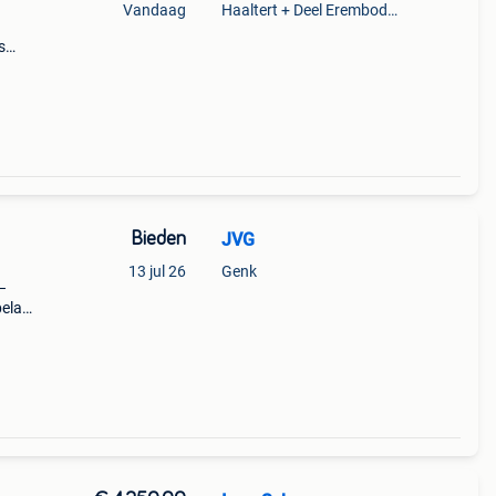
Vandaag
Haaltert + Deel Erembodegem
s
maat
g dus
Bieden
JVG
13 jul 26
Genk
–
belas
 150
,