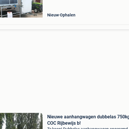
enkelas afmetingen: 200x131 225x131 257x
257x157 dubbelas afmetingen:
Nieuw
Ophalen
Nieuwe aanhangwagen dubbelas 750k
COC Rijbewijs b!