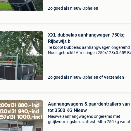
Zo goed als nieuw
Ophalen
XXL dubbelas aanhangwagen 750kg
Rijbewijs b
Te koop! Dubbelas aanhangwagen ongeremd x
Nooit gebruikt! Afmetingen 250×128x0.65!! 
met betonplex plaat 750 kg dus rijbewijs b! 2 
van elk 750kg.!! 1E keuze banden prijs 1150 e
belle
Zo goed als nieuw
Ophalen of Verzenden
Aanhangwagens & paardentrailers van
tot 3500 KG Nieuw
Nieuwe aanhangwagens ongeremd met
gelijkvormingsheids attest. Mtm 750 kg vanaf
incl enkelas en dubbelas vanaf 1200 incl btw