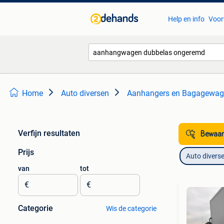
Help en info
Voor
Home
Auto diversen
Aanhangers en Bagagewag
Verfijn resultaten
Bewaar
Prijs
Auto divers
van
tot
€
€
Categorie
Wis de categorie