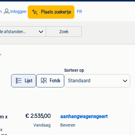
n
Inloggen
FR
Plaats zoekertje
lle afstanden…
Zoek
'
Sorteer op
Lijst
Foto’s
€ 2.535,00
aanhangwagensgeert
0m x
Vandaag
Beveren
 x