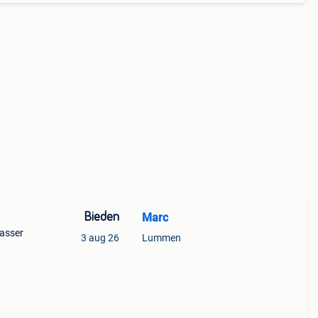
Bieden
Marc
asser
3 aug 26
Lummen