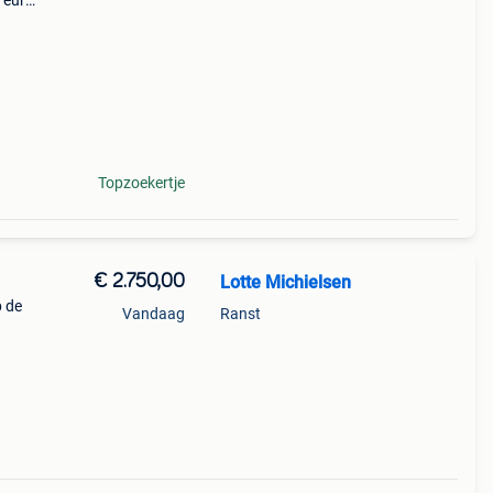
 euro
re
ar.
Topzoekertje
€ 2.750,00
Lotte Michielsen
 de
Vandaag
Ranst
n
ef