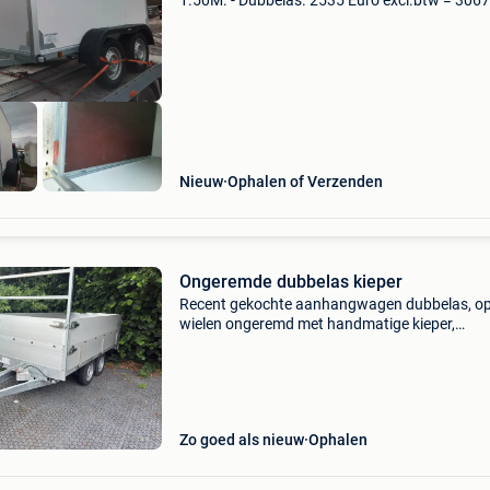
1.50M. - Dubbelas. 2535 Euro excl.btw = 3067
btw in. Met coc attest en chassis nr. Ook ande
afmetingen verkrijgbaar. Vele uit stock leverba
Ongerem
Nieuw
Ophalen of Verzenden
Ongeremde dubbelas kieper
Recent gekochte aanhangwagen dubbelas, op
wielen ongeremd met handmatige kieper,
mogelijkheid om elektronisch te maken houte
bodemplaat grootste model ongeremd inclusi
papieren inclusief 7-polig
Zo goed als nieuw
Ophalen