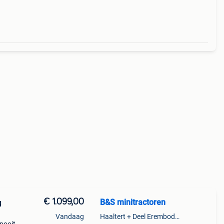
131
€ 1.099,00
B&S minitractoren
g
Vandaag
Haaltert + Deel Erembodegem