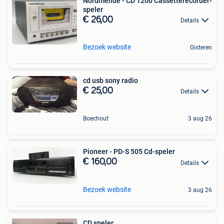
Nordmende - CD 1200 Cassetterecorder-
speler
€ 26,00
Details
Bezoek website
Gisteren
cd usb sony radio
€ 25,00
Details
Boechout
3 aug 26
Pioneer - PD-S 505 Cd-speler
€ 160,00
Details
Bezoek website
3 aug 26
CD speler