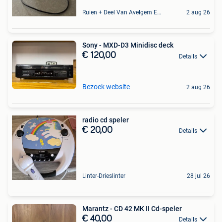
Ruien + Deel Van Avelgem En Waarmaarde
2 aug 26
Sony - MXD-D3 Minidisc deck
€ 120,00
Details
Bezoek website
2 aug 26
radio cd speler
€ 20,00
Details
Linter-Drieslinter
28 jul 26
Marantz - CD 42 MK II Cd-speler
€ 40,00
Details