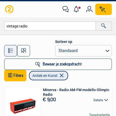
Antiek en Kunst
Sorteer op
Alle afstanden…
Bewaar je zoekopdracht
Filters
Antiek en Kunst
Minerva - Radio AM-FM modello Olimpic
Radio
€ 9,00
Details
Topadvertentie