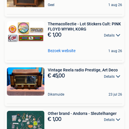
Geel
1 aug 26
Themacollectie - Lot Stickers Cult: PINK
FLOYD WYWH, KORG
€ 1,00
Details
Bezoek website
1 aug 26
Vintage Reela radio Prestige, Art Deco
€ 45,00
Details
Diksmuide
23 jul 26
Other brand - Andorra - Sleutelhanger
€ 1,00
Details