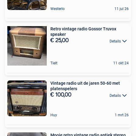
Westerlo
11 jul 26
Retro vintage radio Gossor Truvox
speaker
€ 25,00
Details
Tielt
11 okt 24
Vintage radio uit de jaren 50-60 met
platenspelers
€ 100,00
Details
Huy
1 mrt 26
Mooie retro vintage radio antiek stereo