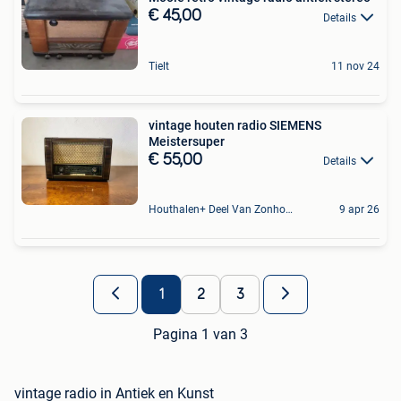
€ 45,00
Details
Tielt
11 nov 24
vintage houten radio SIEMENS
Meistersuper
€ 55,00
Details
Houthalen+ Deel Van Zonhoven En Zolder
9 apr 26
1
2
3
Pagina 1 van 3
vintage radio in Antiek en Kunst