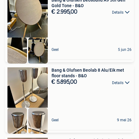
Bang & Olufsen Beosound A9 5th Gen
Gold Tone - B&O
€ 2.995,00
Details
Geel
5 jun 26
Bang & Olufsen Beolab 8 Alu/Eik met
floor stands - B&O
€ 5.895,00
Details
Geel
9 mei 26