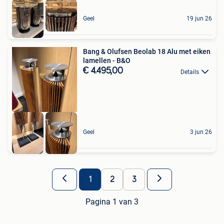
Geel
19 jun 26
Bang & Olufsen Beolab 18 Alu met eiken
lamellen - B&O
€ 4.495,00
Details
Geel
3 jun 26
1
2
3
Pagina 1 van 3