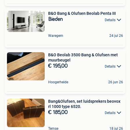
B&O Bang & Olufsen Beolab Penta III
Bieden
Details
Waregem
24 jul 26
B&O Beolab 3500 Bang & Olufsen met
muurbeugel
€ 195,00
Details
Hoogerheide
26 jun 26
Bang&Olufsen, set luidsprekers beovox
rl 1000 type 6520.
€ 185,00
Details
Temse
18 jul 26