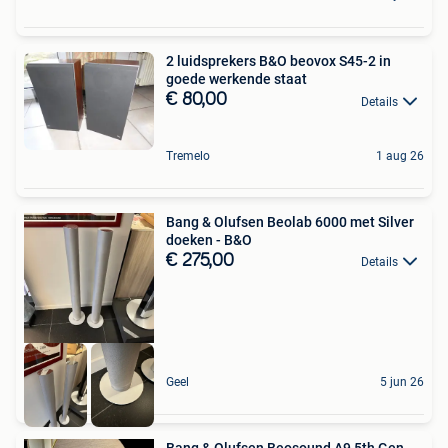
2 luidsprekers B&O beovox S45-2 in
goede werkende staat
€ 80,00
Details
Tremelo
1 aug 26
Bang & Olufsen Beolab 6000 met Silver
doeken - B&O
€ 275,00
Details
Geel
5 jun 26