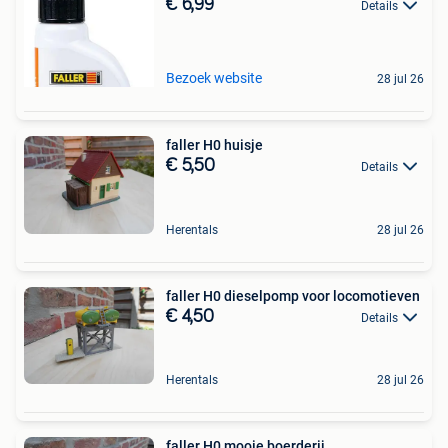
€ 6,99
Details
Bezoek website
28 jul 26
faller H0 huisje
€ 5,50
Details
Herentals
28 jul 26
faller H0 dieselpomp voor locomotieven
€ 4,50
Details
Herentals
28 jul 26
faller H0 mooie boerderij