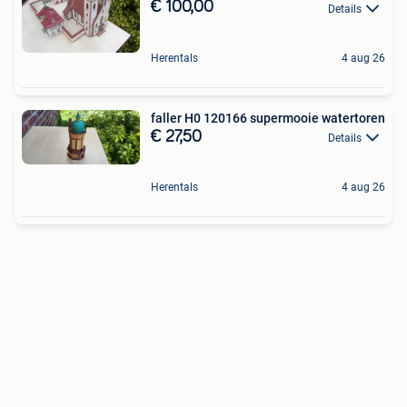
€ 100,00
Details
Herentals
4 aug 26
faller H0 120166 supermooie watertoren
€ 27,50
Details
Herentals
4 aug 26