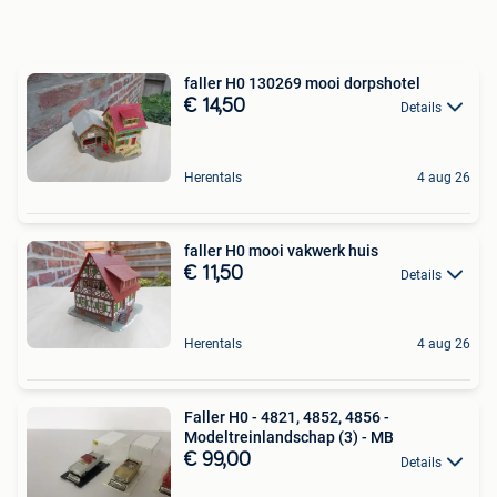
faller H0 130269 mooi dorpshotel
€ 14,50
Details
Herentals
4 aug 26
faller H0 mooi vakwerk huis
€ 11,50
Details
Herentals
4 aug 26
Faller H0 - 4821, 4852, 4856 -
Modeltreinlandschap (3) - MB
€ 99,00
Details