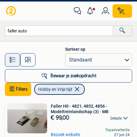
Hobby en Vrije tijd
Sorteer op
Alle afstanden…
Bewaar je zoekopdracht
Filters
Hobby en Vrije tijd
Faller H0 - 4821, 4852, 4856 -
Modeltreinlandschap (3) - MB
€ 99,00
Details
Topadvertentie
Bezoek website
27 jun 24