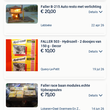
Faller B-215 Auto resto met verlichting
€ 20,00
Details
Lebbeke
22 apr 26
FALLER 503 - Hydrozell - 2 doosjes van
150 g - Decor
€ 10,00
Details
Quevy-Le-Petit
19 jul 26
Faller race baan modules.echte
tijdscapsules
€ 75,00
Details
Lokeren+Deel Overmere En Zele
14 jun 26