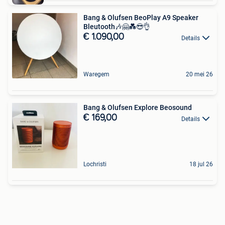
Bang & Olufsen BeoPlay A9 Speaker
Bleutooth🎶🤗💑😎👌
€ 1.090,00
Details
Waregem
20 mei 26
Bang & Olufsen Explore Beosound
€ 169,00
Details
Lochristi
18 jul 26