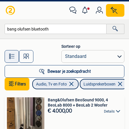
Luidsprekerboxen
Sorteer op
Alle afstanden…
Bewaar je zoekopdracht
Filters
Audio, Tv en Foto
Luidsprekerboxen
Bang&Olufsen BeoSound 9000, 4
BeoLab 8000 + BeoLab 2 Woofer
€ 4.000,00
Details