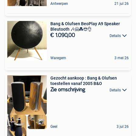
Antwerpen
21 jul 26
Bang & Olufsen BeoPlay A9 Speaker
Bleutooth 🎶🤗💑😎👌
€ 1.090,00
Details
Waregem
3 mei 26
Gezocht aankoop : Bang & Olufsen
toestellen vanaf 2005 B&O
Zie omschrijving
Details
Geel
3 jul 26