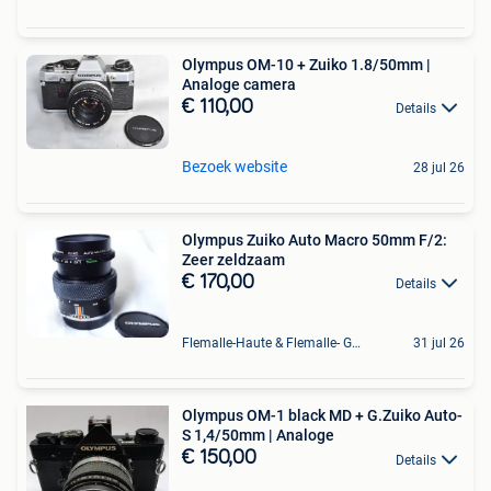
Olympus OM-10 + Zuiko 1.8/50mm |
Analoge camera
€ 110,00
Details
Bezoek website
28 jul 26
Olympus Zuiko Auto Macro 50mm F/2:
Zeer zeldzaam
€ 170,00
Details
Flemalle-Haute & Flemalle- Grande & Partie Awirs
31 jul 26
Olympus OM-1 black MD + G.Zuiko Auto-
S 1,4/50mm | Analoge
€ 150,00
Details