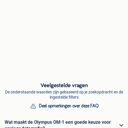
Veelgestelde vragen
De onderstaande waarden zijn gebaseerd op je zoekopdracht en de
ingestelde filters
Deel opmerkingen over deze FAQ
Wat maakt de Olympus OM-1 een goede keuze voor