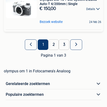
Auto-T 4/200mm | Single
€ 150,00
Details
Bezoek website
24 feb 26
1
2
3
Pagina 1 van 3
olympus om 1 in Fotocamera's Analoog
Gerelateerde zoektermen
Populaire zoektermen