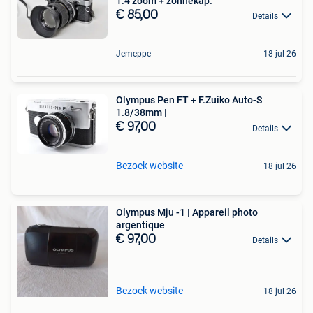
1:4 zoom + zonnekap.
€ 85,00
Details
Jemeppe
18 jul 26
Olympus Pen FT + F.Zuiko Auto-S
1.8/38mm |
€ 97,00
Details
Bezoek website
18 jul 26
Olympus Mju -1 | Appareil photo
argentique
€ 97,00
Details
Bezoek website
18 jul 26