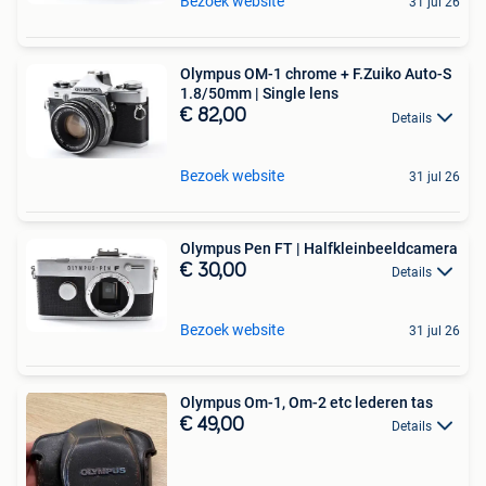
Bezoek website
31 jul 26
Olympus OM-1 chrome + F.Zuiko Auto-S
1.8/50mm | Single lens
€ 82,00
Details
Bezoek website
31 jul 26
Olympus Pen FT | Halfkleinbeeldcamera
€ 30,00
Details
Bezoek website
31 jul 26
Olympus Om-1, Om-2 etc lederen tas
€ 49,00
Details