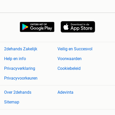
2dehands Zakelijk
Veilig en Succesvol
Help en info
Voorwaarden
Privacyverklaring
Cookiebeleid
Privacyvoorkeuren
Over 2dehands
Adevinta
Sitemap