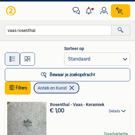
Antiek en Kunst
Sorteer op
Alle afstanden…
Bewaar je zoekopdracht
Filters
Antiek en Kunst
Rosenthal - Vaas - Keramiek
€ 1,00
Details
Topadvertentie