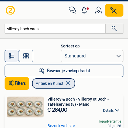
Antiek en Kunst
Sorteer op
Alle afstanden…
Bewaar je zoekopdracht
Filters
Antiek en Kunst
Villeroy & Boch - Villeroy et Boch -
Tafelservies (8) - Mand
€ 284,00
Details
Topadvertentie
Bezoek website
31 jul 26