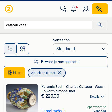
Antiek en Kunst
Sorteer op
Alle afstanden…
Bewaar je zoekopdracht
Filters
Antiek en Kunst
Keramis Boch - Charles Catteau - Vaas -
Bolvormig model met
€ 220,00
Details
Topadvertentie
Bezoek website
Vandaag