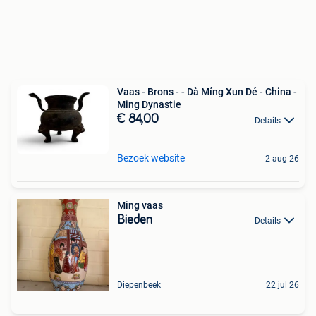
Vaas - Brons - - Dà Míng Xun Dé - China -
Ming Dynastie
€ 84,00
Details
Bezoek website
2 aug 26
Ming vaas
Bieden
Details
Diepenbeek
22 jul 26