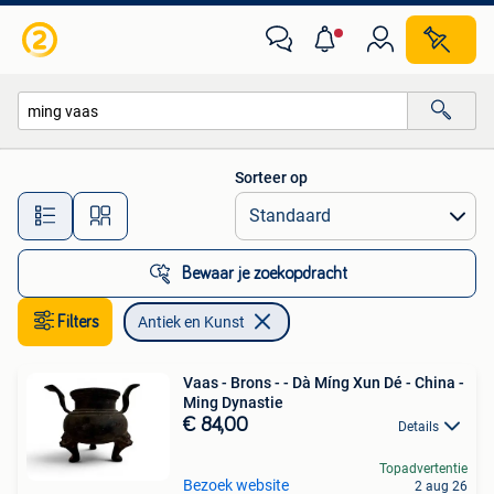
Antiek en Kunst
Sorteer op
Alle afstanden…
Bewaar je zoekopdracht
Filters
Antiek en Kunst
Vaas - Brons - - Dà Míng Xun Dé - China -
Ming Dynastie
€ 84,00
Details
Topadvertentie
Bezoek website
2 aug 26