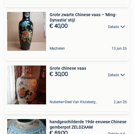
Grote zwarte Chinese vaas – 'Ming-
Dynastie' stijl
€ 40,00
Details
Mechelen
13 jun 26
Grote chinese vaas
€ 30,00
Details
Nukerke+Deel Van Kluisbergen
2 jan 26
handgeschilderde 19de eeuwse Chinese
gemberpot ZELDZAAM
€ 69,00
Details