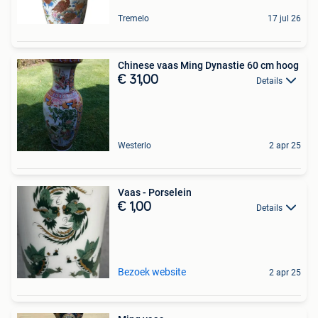
Tremelo
17 jul 26
Chinese vaas Ming Dynastie 60 cm hoog
€ 31,00
Details
Westerlo
2 apr 25
Vaas - Porselein
€ 1,00
Details
Bezoek website
2 apr 25