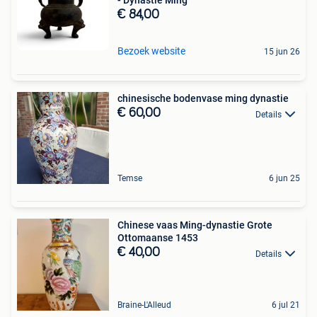
- Dynastie Ming
€ 84,00
Bezoek website
15 jun 26
chinesische bodenvase ming dynastie
€ 60,00
Details
Temse
6 jun 25
Chinese vaas Ming-dynastie Grote
Ottomaanse 1453
€ 40,00
Details
Braine-L'Alleud
6 jul 21