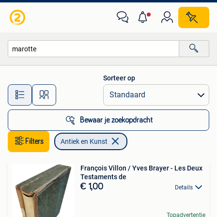
Antiek en Kunst
Sorteer op
Alle afstanden…
Bewaar je zoekopdracht
Filters
Antiek en Kunst
François Villon / Yves Brayer - Les Deux
Testaments de
€ 1,00
Details
Topadvertentie