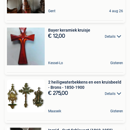
Gent
4 aug 26
Bayer keramiek kruisje
€ 12,00
Details
Kessel-Lo
Gisteren
2 heiligwaterbekkens en een kruisbeeld
- Brons - 1850-1900
€ 275,00
Details
Maaseik
Gisteren