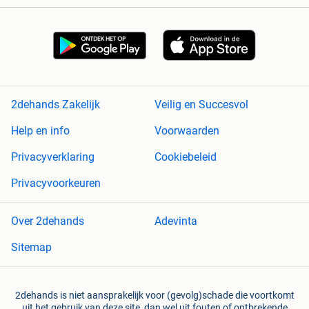
2dehands Zakelijk
Veilig en Succesvol
Help en info
Voorwaarden
Privacyverklaring
Cookiebeleid
Privacyvoorkeuren
Over 2dehands
Adevinta
Sitemap
2dehands is niet aansprakelijk voor (gevolg)schade die voortkomt
uit het gebruik van deze site, dan wel uit fouten of ontbrekende