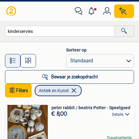
Antiek en Kunst
Sorteer op
Alle afstanden…
Bewaar je zoekopdracht
Filters
Antiek en Kunst
peter rabbit / beatrix Potter - Speelgoed
€ 8,00
Details
Topadvertentie