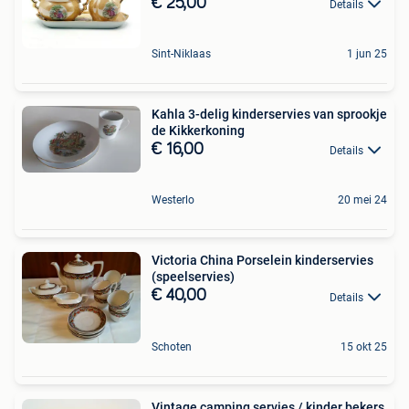
€ 25,00
Details
Sint-Niklaas
1 jun 25
Kahla 3-delig kinderservies van sprookje
de Kikkerkoning
€ 16,00
Details
Westerlo
20 mei 24
Victoria China Porselein kinderservies
(speelservies)
€ 40,00
Details
Schoten
15 okt 25
Vintage camping servies / kinder bekers