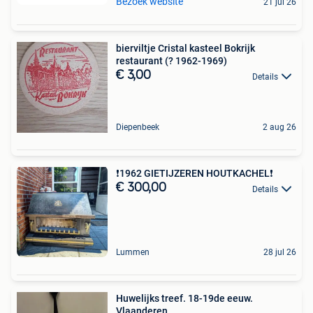
Bezoek website
21 jul 26
bierviltje Cristal kasteel Bokrijk
restaurant (? 1962-1969)
€ 3,00
Details
Diepenbeek
2 aug 26
❗1962 GIETIJZEREN HOUTKACHEL❗
€ 300,00
Details
Lummen
28 jul 26
Huwelijks treef. 18-19de eeuw.
Vlaanderen.