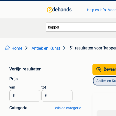
Help en info
Voor
51 resultaten
voor 'kapper
Home
Antiek en Kunst
Verfijn resultaten
Bewaar
Prijs
Antiek en K
van
tot
€
€
Categorie
Wis de categorie