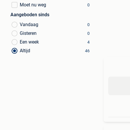
Moet nu weg
0
Aangeboden sinds
Vandaag
0
Gisteren
0
Een week
4
Altijd
46