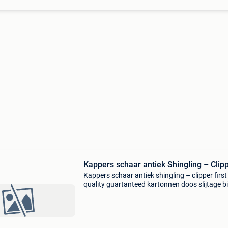
Kappers schaar antiek Shingling – Cli
Kappers schaar antiek shingling – clipper first
quality guartanteed kartonnen doos slijtage b
afhalen of verzenden bekijk ook mijn andere
advertenties