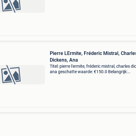
om comfortabel te rusten zonder de elaborate
Pierre LErmite, Fréderic Mistral, Charle
Dickens, Ana
Titel: pierre l'ermite, fréderic mistral, charles d
ana geschatte waarde: €150.0 Belangrijk:
winnende biedingen zijn exclusief 9%
koperbescherming + €3 5 titels uit de bibliotec