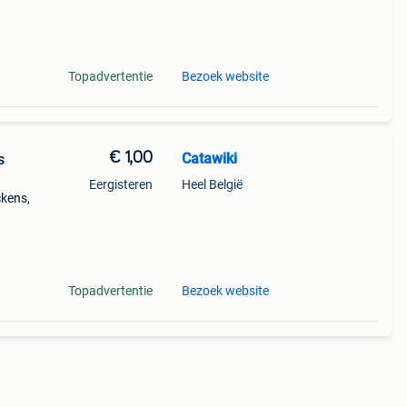
 kap
Topadvertentie
Bezoek website
€ 1,00
Catawiki
s
Eergisteren
Heel België
ickens,
a
Topadvertentie
Bezoek website