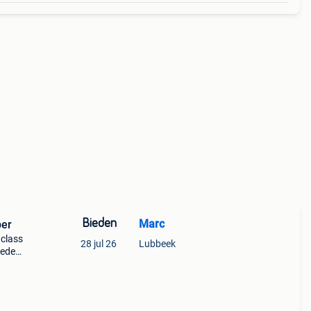
Bieden
Marc
pper
 class
28 jul 26
Lubbeek
ieden