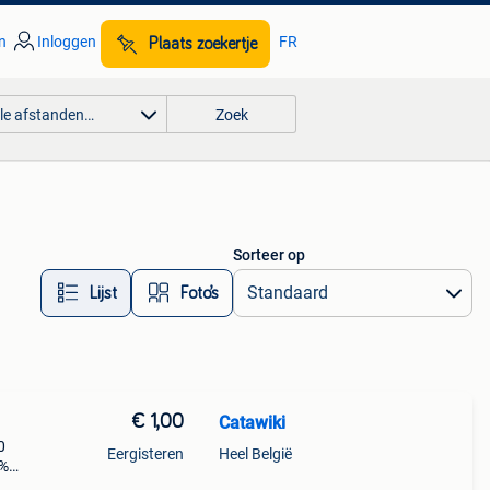
n
Inloggen
FR
Plaats zoekertje
lle afstanden…
Zoek
Sorteer op
Lijst
Foto’s
€ 1,00
Catawiki
0
Eergisteren
Heel België
9%
un