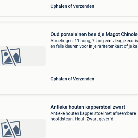
Ophalen of Verzenden
Oud porseleinen beeldje Magot Chinois
Afmetingen: 11 hoog, 7 lang een vleugje exot
en felle kleuren voor in je rariteitenkast of je k
Oriëntalistische charme: prachtig en merkwaa
antiek beeldje in polychroom geglazuurd pors
Ophalen of Verzenden
Antieke houten kapperstoel zwart
Antieke houten kapper stoel met afneembare
hoofdsteun. Hout. Zwart geverfd.