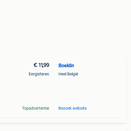
€ 11,99
Boeklin
Eergisteren
Heel België
t.
 en
Topadvertentie
Bezoek website