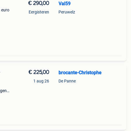
€ 290,00
Val59
0 euro
Eergisteren
Peruwelz
€ 225,00
brocante-Christophe
r
1 aug 26
De Panne
ngen.
5cm
ooie