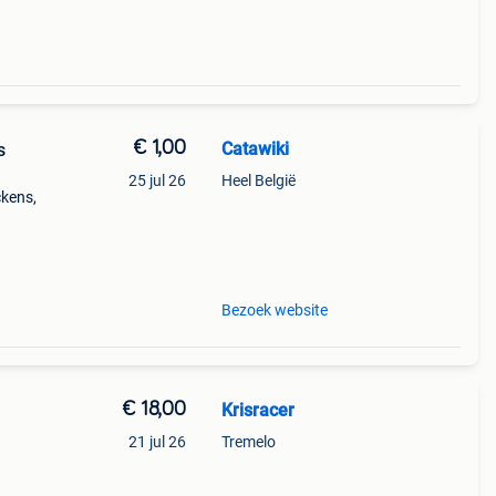
€ 1,00
Catawiki
s
25 jul 26
Heel België
ickens,
a
Bezoek website
€ 18,00
Krisracer
21 jul 26
Tremelo