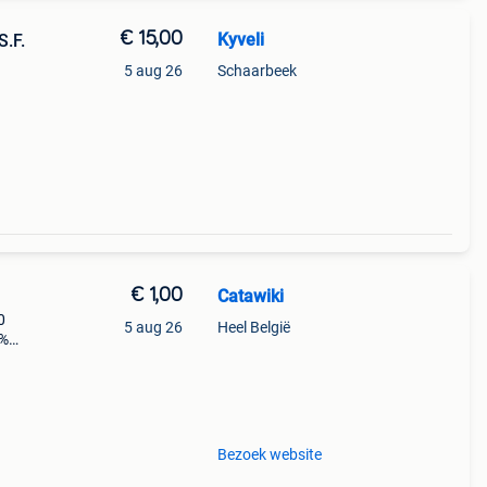
€ 15,00
Kyveli
.F.
5 aug 26
Schaarbeek
€ 1,00
Catawiki
0
5 aug 26
Heel België
9%
un
 kap
Bezoek website