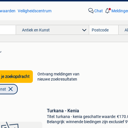
waarden
Veiligheidscentrum
Chat
Meldinge
Antiek en Kunst
A
'
Ontvang meldingen van
 je zoekopdracht
nieuwe zoekresultaten
unst
Turkana - Kenia
Titel: turkana - kenia geschatte waarde: €170.
Belangrijk: winnende biedingen zijn exclusief 
koperbescherming + €3 uitstekende hoofdste