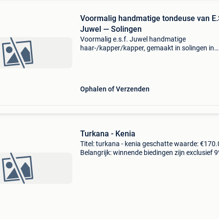
Voormalig handmatige tondeuse van E.S
Juwel — Solingen
Voormalig e.s.f. Juwel handmatige
haar-/kapper/kapper, gemaakt in solingen in
duitsland. Conditie zoals op de foto&#39;s
Ophalen of Verzenden
Turkana - Kenia
Titel: turkana - kenia geschatte waarde: €170.
Belangrijk: winnende biedingen zijn exclusief 
koperbescherming + €3 uitstekende hoofdste
om comfortabel te rusten zonder de elaborate