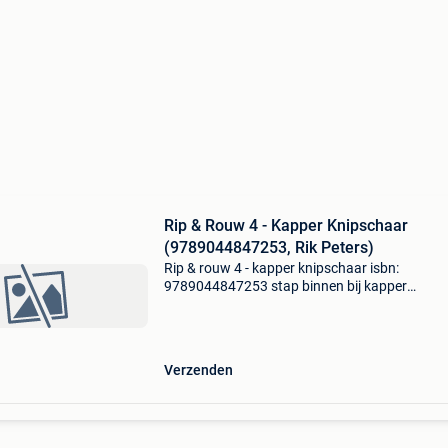
Rip & Rouw 4 - Kapper Knipschaar
(9789044847253, Rik Peters)
Rip & rouw 4 - kapper knipschaar isbn:
9789044847253 stap binnen bij kapper
knipschaar. De beste kapper van heel hellevors
Met scherpe vingernagels, met mooie scharen,
met de tanden van een k
Verzenden