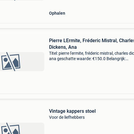
Ophalen
Pierre LErmite, Fréderic Mistral, Charle
Dickens, Ana
Titel: pierre l'ermite, fréderic mistral, charles d
ana geschatte waarde: €150.0 Belangrijk:
winnende biedingen zijn exclusief 9%
koperbescherming + €3 5 titels uit de bibliotec
Vintage kappers stoel
Voor de liefhebbers