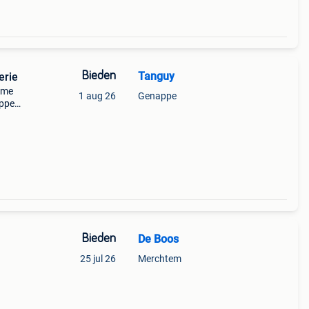
Bieden
Tanguy
erie
isme
1 aug 26
Genappe
apper!
rdig
e
Bieden
De Boos
25 jul 26
Merchtem