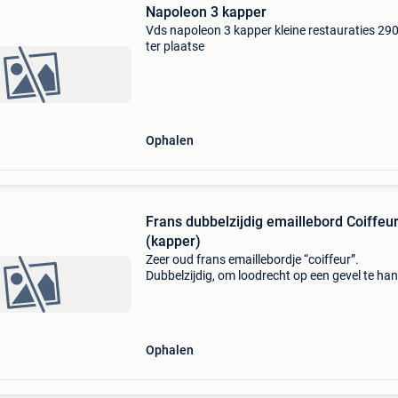
Napoleon 3 kapper
Vds napoleon 3 kapper kleine restauraties 29
ter plaatse
Ophalen
Frans dubbelzijdig emaillebord Coiffeu
(kapper)
Zeer oud frans emaillebordje “coiffeur”.
Dubbelzijdig, om loodrecht op een gevel te ha
In geleefde maar nog vrij mooie staat. 40 X 1
zonder de ophangingshaken mee te meten. M
dikke emaille
Ophalen