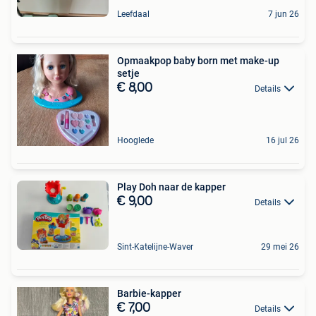
Leefdaal
7 jun 26
Opmaakpop baby born met make-up
setje
€ 8,00
Details
Hooglede
16 jul 26
Play Doh naar de kapper
€ 9,00
Details
Sint-Katelijne-Waver
29 mei 26
Barbie-kapper
€ 7,00
Details