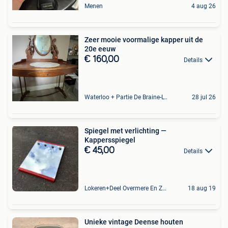
Menen
4 aug 26
Zeer mooie voormalige kapper uit de
20e eeuw
€ 160,00
Details
Waterloo + Partie De Braine-L'Alleud, De Ohain
28 jul 26
Spiegel met verlichting —
Kappersspiegel
€ 45,00
Details
Lokeren+Deel Overmere En Zele
18 aug 19
Unieke vintage Deense houten