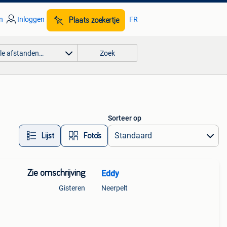
n
Inloggen
FR
Plaats zoekertje
lle afstanden…
Zoek
Sorteer op
Lijst
Foto’s
Zie omschrijving
Eddy
Gisteren
Neerpelt