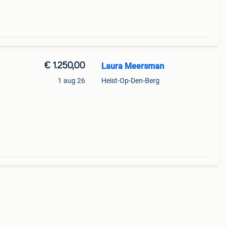
€ 1.250,00
Laura Meersman
1 aug 26
Heist-Op-Den-Berg