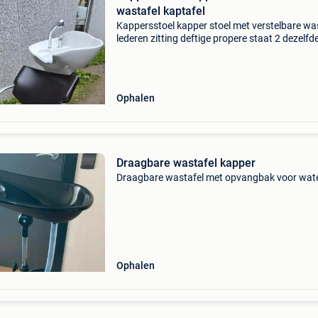
wastafel kaptafel
Kappersstoel kapper stoel met verstelbare wa
lederen zitting deftige propere staat 2 dezelfd
beschikbaar 225 euro per stuk ongeveer
110lx62bx100h kappersstoel kapper stoel me
verstelbare wasta
Ophalen
Draagbare wastafel kapper
Draagbare wastafel met opvangbak voor wat
Ophalen