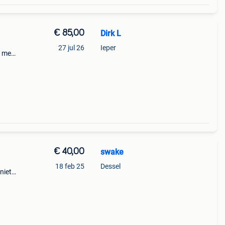
€ 85,00
Dirk L
27 jul 26
Ieper
e met
g
€ 40,00
swake
18 feb 25
Dessel
niet