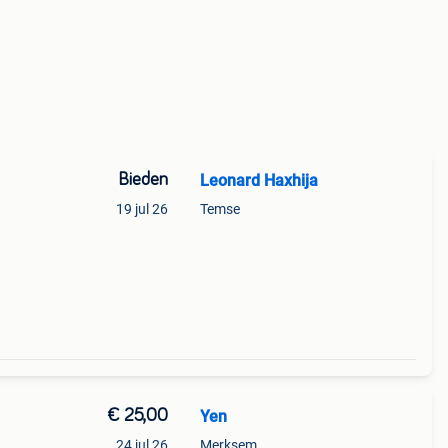
Bieden
Leonard Haxhija
19 jul 26
Temse
€ 25,00
Yen
24 jul 26
Merksem