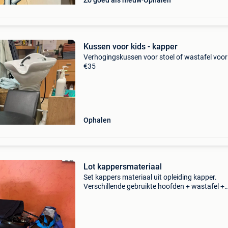
Zo goed als nieuw
Ophalen
Kussen voor kids - kapper
Verhogingskussen voor stoel of wastafel voor
€35
Ophalen
Lot kappersmateriaal
Set kappers materiaal uit opleiding kapper.
Verschillende gebruikte hoofden + wastafel +
stoel+ ergonomische zit kruk en verschillende
producten. Lot in 1 keer te koop