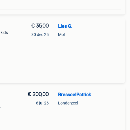
€ 35,00
Lies G.
 kids
30 dec 25
Mol
€ 200,00
BresseelPatrick
6 jul 26
Londerzeel