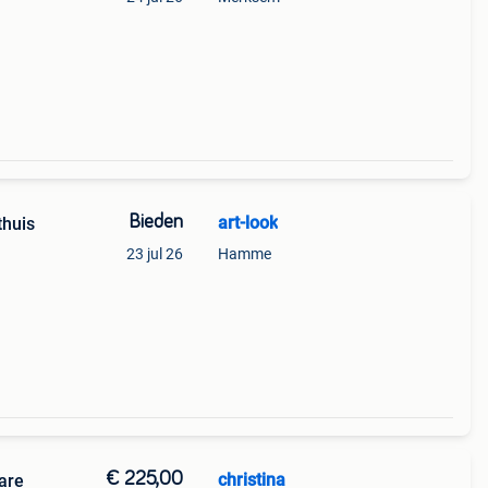
Bieden
art-look
thuis
23 jul 26
Hamme
€ 225,00
christina
are