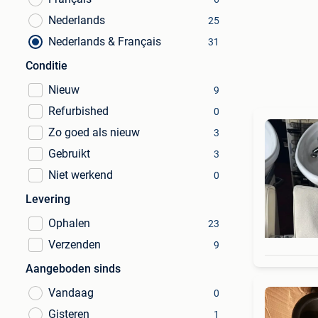
Nederlands
25
Nederlands & Français
31
Conditie
Nieuw
9
Refurbished
0
Zo goed als nieuw
3
Gebruikt
3
Niet werkend
0
Levering
Ophalen
23
Verzenden
9
Aangeboden sinds
Vandaag
0
Gisteren
1