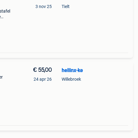
3 nov 25
Tielt
stafel
e
t
€ 55,00
hellinx-ke
er
24 apr 26
Willebroek