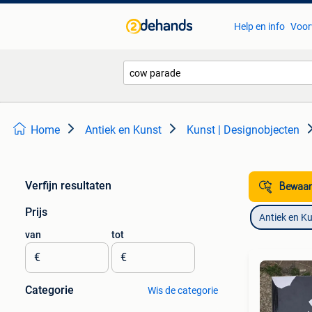
Help en info
Voor
Home
Antiek en Kunst
Kunst | Designobjecten
Verfijn resultaten
Bewaar
Prijs
Antiek en K
van
tot
€
€
Categorie
Wis de categorie