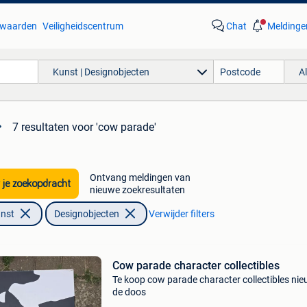
waarden
Veiligheidscentrum
Chat
Meldinge
Kunst | Designobjecten
A
7 resultaten
voor 'cow parade'
Ontvang meldingen van
 je zoekopdracht
nieuwe zoekresultaten
unst
Designobjecten
Verwijder filters
Cow parade character collectibles
Te koop cow parade character collectibles nie
de doos