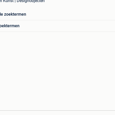
n Kunst | Designobjecten
de zoektermen
zoektermen