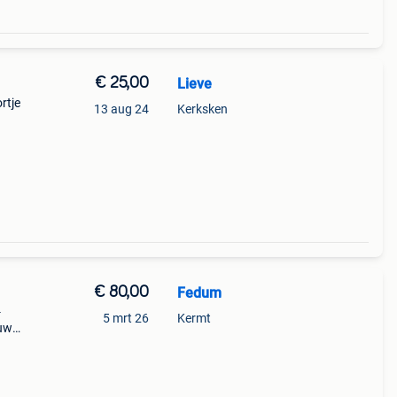
€ 25,00
Lieve
rtje
13 aug 24
Kerksken
€ 80,00
Fedum
-
5 mrt 26
Kermt
euw
en
pte 7