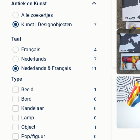
Antiek en Kunst
Alle zoekertjes
Kunst | Designobjecten
7
Taal
Français
4
Nederlands
7
Nederlands & Français
11
Type
Beeld
1
Bord
0
Kandelaar
0
Lamp
0
Object
1
Pop/figuur
0