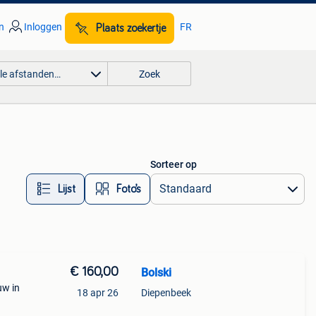
n
Inloggen
FR
Plaats zoekertje
lle afstanden…
Zoek
Sorteer op
Lijst
Foto’s
€ 160,00
Bolski
uw in
18 apr 26
Diepenbeek