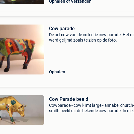
Ophalen of Verzenden
Cow parade
De art cow van de collectie cow parade. Het oo
werd gelijmd zoals te zien op de foto.
Ophalen
Cow Parade beeld
Cowparade - cow klimt large - annabel church
smith beeld uit de bekende cow parade. In ni
staat. Geen beschadigingen. Origineel (voorzi
van stempel). Hoogte 18 cm, lengte 27 cm, die
cm gegee