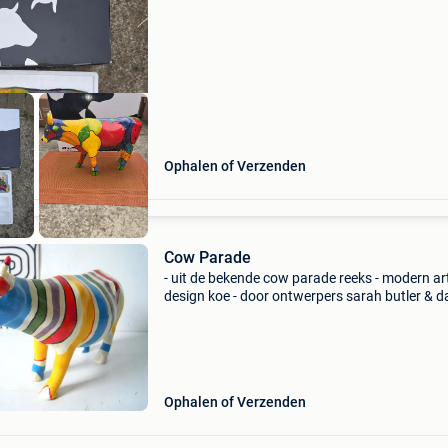
Ophalen of Verzenden
Cow Parade
- uit de bekende cow parade reeks - modern ar
design koe - door ontwerpers sarah butler & da
woods - in zeer goede conditie - 19l & 11,5h
Ophalen of Verzenden