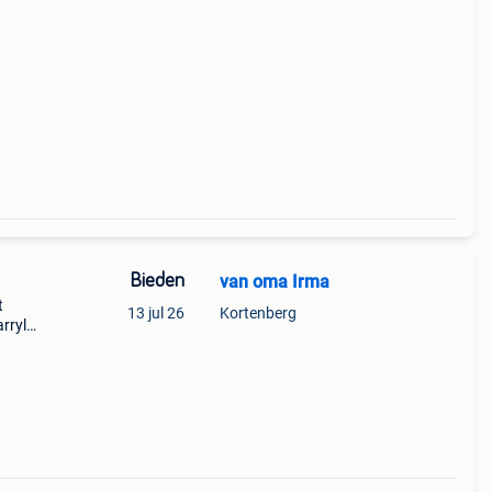
Bieden
van oma Irma
t
13 jul 26
Kortenberg
rryl