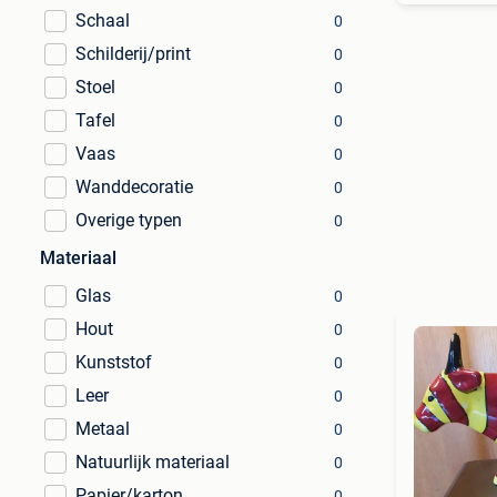
Schaal
0
Schilderij/print
0
Stoel
0
Tafel
0
Vaas
0
Wanddecoratie
0
Overige typen
0
Materiaal
Glas
0
Hout
0
Kunststof
0
Leer
0
Metaal
0
Natuurlijk materiaal
0
Papier/karton
0