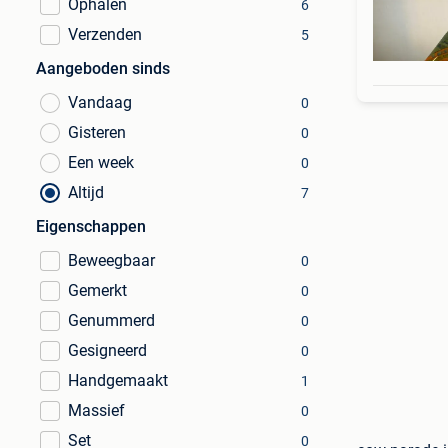
Ophalen
6
Verzenden
5
Aangeboden sinds
Vandaag
0
Gisteren
0
Een week
0
Altijd
7
Eigenschappen
Beweegbaar
0
Gemerkt
0
Genummerd
0
Gesigneerd
0
Handgemaakt
1
Massief
0
Set
0