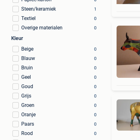
Steen/keramiek
1
Textiel
0
Overige materialen
0
Kleur
Beige
0
Blauw
0
Bruin
0
Geel
0
Goud
0
Grijs
0
Groen
0
Oranje
0
Paars
0
Rood
0