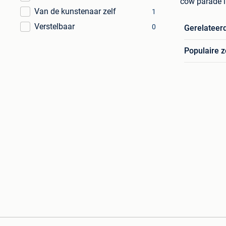
cow parade i
Van de kunstenaar zelf
1
Verstelbaar
0
Gerelateer
Populaire 