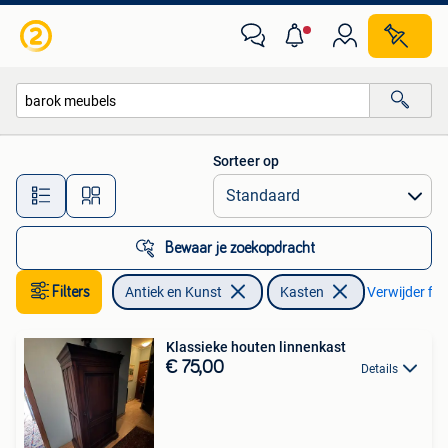
Antiek | Meubels | Kasten
Sorteer op
Alle afstanden…
Bewaar je zoekopdracht
Filters
Antiek en Kunst
Kasten
Verwijder filt
Klassieke houten linnenkast
€ 75,00
Details