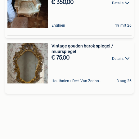
€ 350,00
Details
Enghien
19 mrt 26
Vintage gouden barok spiegel /
muurspiegel
€ 75,00
Details
Houthalen+ Deel Van Zonhoven En Zolder
3 aug 26