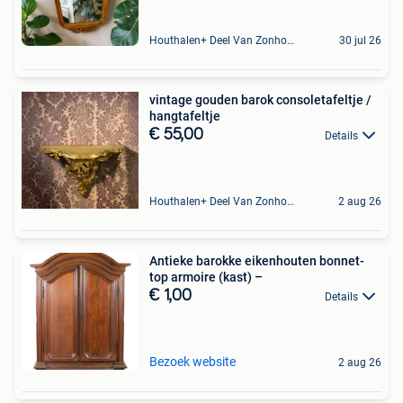
Houthalen+ Deel Van Zonhoven En Zolder
30 jul 26
vintage gouden barok consoletafeltje /
hangtafeltje
€ 55,00
Details
Houthalen+ Deel Van Zonhoven En Zolder
2 aug 26
Antieke barokke eikenhouten bonnet-
top armoire (kast) –
€ 1,00
Details
Bezoek website
2 aug 26