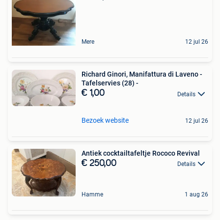
Mere
12 jul 26
Richard Ginori, Manifattura di Laveno -
Tafelservies (28) -
€ 1,00
Details
Bezoek website
12 jul 26
Antiek cocktailtafeltje Rococo Revival
€ 250,00
Details
Hamme
1 aug 26