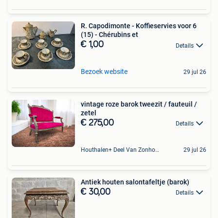
R. Capodimonte - Koffieservies voor 6
(15) - Chérubins et
€ 1,00
Details
Bezoek website
29 jul 26
vintage roze barok tweezit / fauteuil /
zetel
€ 275,00
Details
Houthalen+ Deel Van Zonhoven En Zolder
29 jul 26
Antiek houten salontafeltje (barok)
€ 30,00
Details