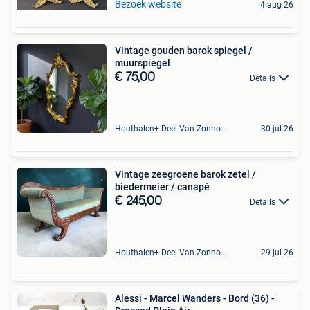
Bezoek website
4 aug 26
Vintage gouden barok spiegel /
muurspiegel
€ 75,00
Details
Houthalen+ Deel Van Zonhoven En Zolder
30 jul 26
Vintage zeegroene barok zetel /
biedermeier / canapé
€ 245,00
Details
Houthalen+ Deel Van Zonhoven En Zolder
29 jul 26
Alessi - Marcel Wanders - Bord (36) -