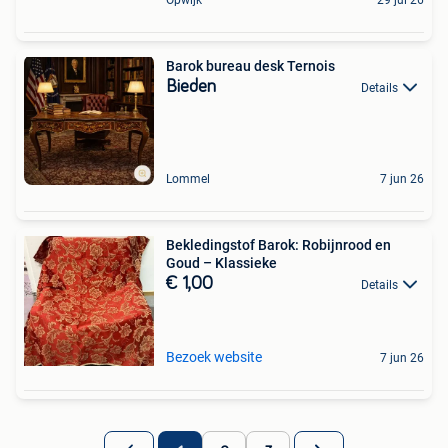
Opwijk
29 jul 26
Barok bureau desk Ternois
Bieden
Details
Lommel
7 jun 26
Bekledingstof Barok: Robijnrood en
Goud – Klassieke
€ 1,00
Details
Bezoek website
7 jun 26