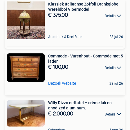
Klassiek Italiaanse Zoffoli Drankglobe
Wereldbol Vloermodel
€ 375,00
Details
Arendonk & Deel Retie
23 jul 26
Commode - Vurenhout - Commode met 5
laden
€ 100,00
Details
Bezoek website
23 jul 26
Willy Rizzo eettafel – crème lak en
anodized aluminum,
€ 2.000,00
Details
Schaarbeek
4 aug 26