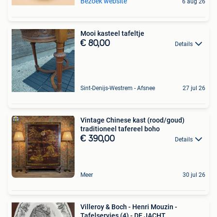
Bezoek website
6 aug 26
Mooi kasteel tafeltje
€ 80,00
Details
Sint-Denijs-Westrem - Afsnee
27 jul 26
Vintage Chinese kast (rood/goud)
traditioneel tafereel boho
€ 390,00
Details
Meer
30 jul 26
Villeroy & Boch - Henri Mouzin -
Tafelservies (4) - DE JACHT