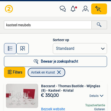
Antiek en Kunst
Sorteer op
Alle afstanden…
Bewaar je zoekopdracht
Filters
Antiek en Kunst
Baccarat - Thomas Bastide - Wijnglas
(8) - Kasteel - Kristal
€ 350,00
Details
Topadvertentie
Bezoek website
Gisteren