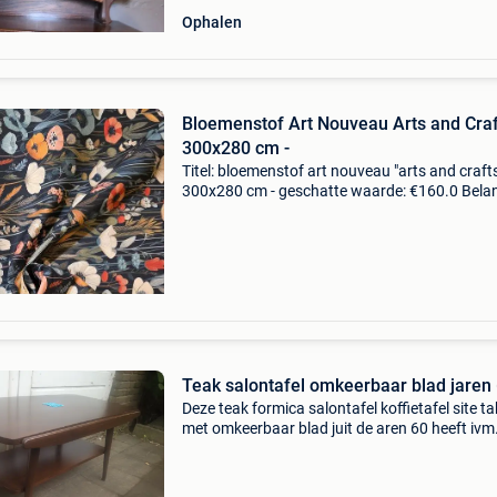
Ophalen
Bloemenstof Art Nouveau Arts and Craf
300x280 cm -
Titel: bloemenstof art nouveau "arts and crafts
300x280 cm - geschatte waarde: €160.0 Belang
winnende biedingen zijn exclusief 9%
koperbescherming + €3 exclusieve stof 100%
Teak salontafel omkeerbaar blad jaren 
Deze teak formica salontafel koffietafel site ta
met omkeerbaar blad juit de aren 60 heeft ivm
omvang alle plekken in onze woning gezien. Z
stabiel en erg praktisch. Curiosa brocante ant
art