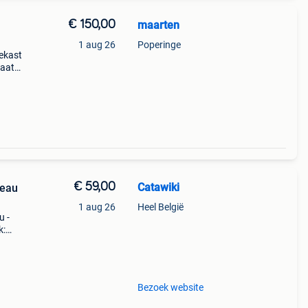
€ 150,00
maarten
1 aug 26
Poperinge
ekast
taat
enaan
ook
€ 59,00
Catawiki
veau
1 aug 26
Heel België
u -
k:
veren
Bezoek website