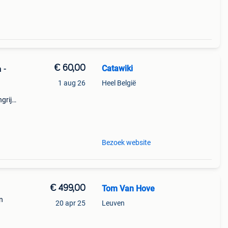
€ 60,00
Catawiki
 -
1 aug 26
Heel België
grijk:
het
Bezoek website
€ 499,00
Tom Van Hove
n
20 apr 25
Leuven