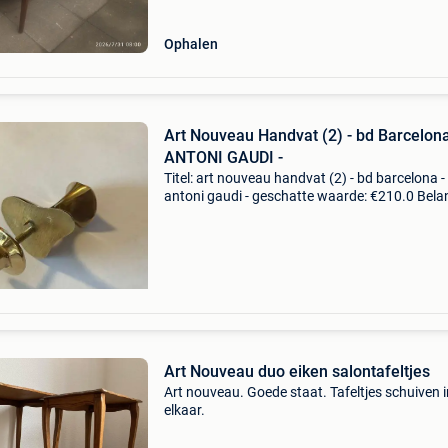
Ophalen
Art Nouveau Handvat (2) - bd Barcelona
ANTONI GAUDI -
Titel: art nouveau handvat (2) - bd barcelona -
antoni gaudi - geschatte waarde: €210.0 Belan
winnende biedingen zijn exclusief 9%
koperbescherming + €3 de hand van gaudí is 
mal vo
Art Nouveau duo eiken salontafeltjes
Art nouveau. Goede staat. Tafeltjes schuiven i
elkaar.