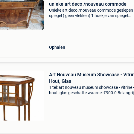
unieke art deco /nouveau commode
Unieke art deco /nouveau commode geslepen
spiegel ( geen vlekken) 1 hoekje van spiegel
linkerbovenhoek marmer heeft barst afmeting
145 d 62 h blad 112 h spiegel 75 potk
Ophalen
Art Nouveau Museum Showcase - Vitrin
Hout, Glas
Titel: art nouveau museum showcase - vitrine 
hout, glas geschatte waarde: €900.0 Belangrij
winnende biedingen zijn exclusief 9%
koperbescherming + €3 portugese art nouvea
expositievitri