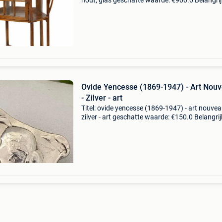
hout, glas geschatte waarde: €900.0 Belangrij
winnende biedingen zijn exclusief 9%
koperbescherming + €3 portugese art nouvea
expositievitri
Ovide Yencesse (1869-1947) - Art Nou
- Zilver - art
Titel: ovide yencesse (1869-1947) - art nouvea
zilver - art geschatte waarde: €150.0 Belangrij
winnende biedingen zijn exclusief 9%
koperbescherming + €3 prachtige verfijnde zil
br