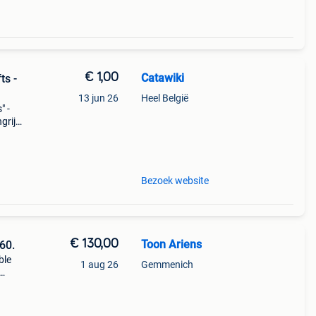
€ 1,00
Catawiki
ts -
13 jun 26
Heel België
" -
rijk:
Bezoek website
€ 130,00
Toon Ariens
60.
ble
1 aug 26
Gemmenich
eer
iek