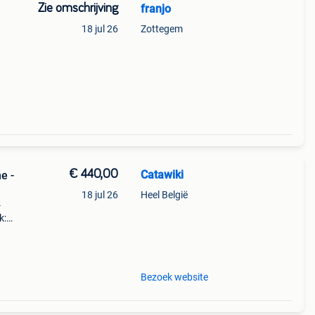
Zie omschrijving
franjo
18 jul 26
Zottegem
en b
€ 440,00
Catawiki
e -
18 jul 26
Heel België
-
k:
u-
Bezoek website