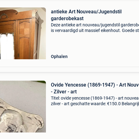
antieke Art Nouveau/Jugendstil
garderobekast
Deze antieke art nouveau/jugendstil garderob
is vervaardigd uit massief eikenhout. Goede s
maar is gebruikt geweest, heeft geleefd. Bov
is het hangcompartiment. Foto’s binnenkant 
bes
Ophalen
Ovide Yencesse (1869-1947) - Art Nou
- Zilver - art
Titel: ovide yencesse (1869-1947) - art nouvea
zilver - art geschatte waarde: €150.0 Belangrij
winnende biedingen zijn exclusief 9%
koperbescherming + €3 prachtige verfijnde zil
br