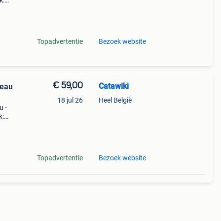
k:
u-
Topadvertentie
Bezoek website
€ 59,00
Catawiki
veau
18 jul 26
Heel België
u -
k:
veren
Topadvertentie
Bezoek website