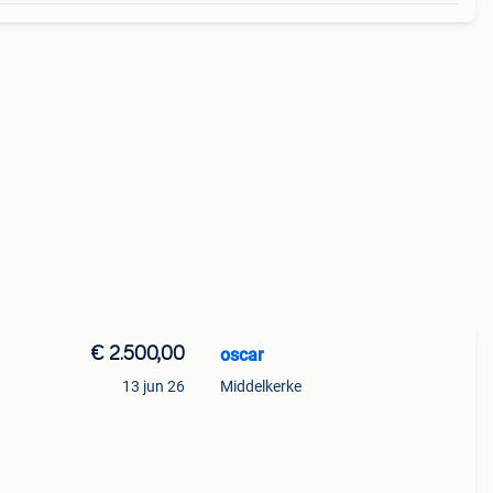
€ 2.500,00
oscar
13 jun 26
Middelkerke