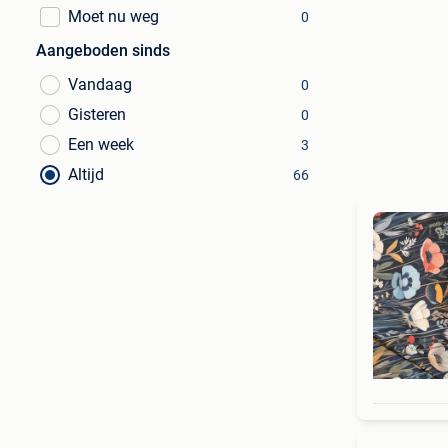
Moet nu weg
0
Aangeboden sinds
Vandaag
0
Gisteren
0
Een week
3
Altijd
66