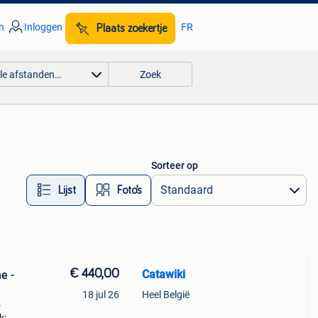
n
Inloggen
FR
Plaats zoekertje
lle afstanden…
Zoek
Sorteer op
Lijst
Foto’s
€ 440,00
Catawiki
e -
18 jul 26
Heel België
-