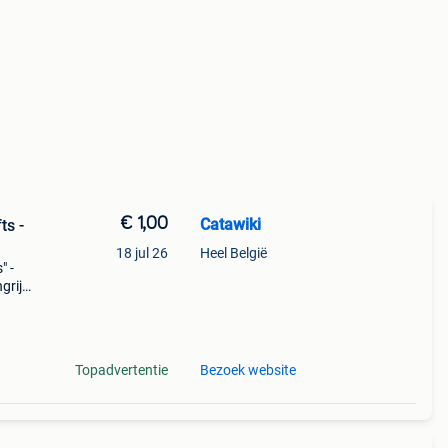
€ 1,00
Catawiki
ts -
18 jul 26
Heel België
" -
rijk:
Topadvertentie
Bezoek website