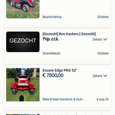
Baarle-Hertog
Gisteren
[Gezocht] Bcs tractors [ Gezocht]
Prijs o.t.k.
Details
Xhendelesse
Gisteren
Encore Edge PRO 52"
€ 7.500,00
Details
Retie & Deel Arendonk & Oud-Turnhout
4 aug 26