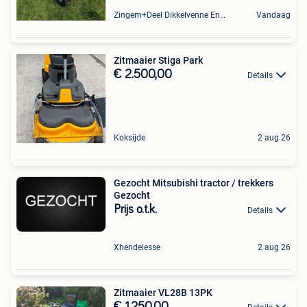
Zingem+Deel Dikkelvenne En Nederzwalm-Hermelgem
Vandaag
Zitmaaier Stiga Park
€ 2.500,00
Details
Koksijde
2 aug 26
Gezocht Mitsubishi tractor / trekkers
Gezocht
Prijs o.t.k.
Details
Xhendelesse
2 aug 26
Zitmaaier VL28B 13PK
€ 1.250,00