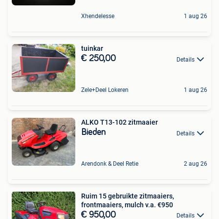
Xhendelesse
1 aug 26
tuinkar
€ 250,00
Details
Zele+Deel Lokeren
1 aug 26
ALKO T13-102 zitmaaier
Bieden
Details
Arendonk & Deel Retie
2 aug 26
Ruim 15 gebruikte zitmaaiers,
frontmaaiers, mulch v.a. €950
€ 950,00
Details