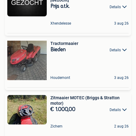
[Gezocht]
Prijs o.t.k.
Details
Xhendelesse
3 aug 26
Tractormaaier
Bieden
Details
Houdemont
3 aug 26
Zitmaaier MOTEC (Briggs & Stratton
motor)
€ 1.000,00
Details
Zichem
2 aug 26