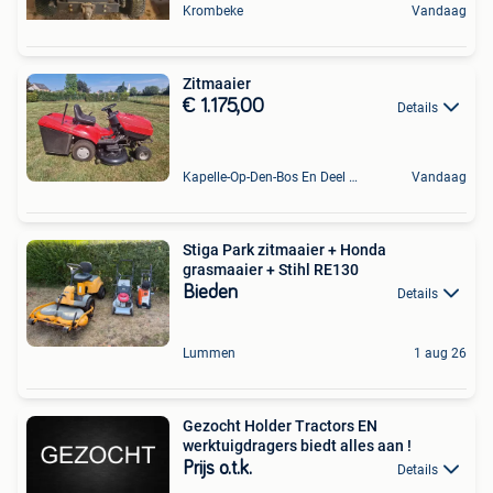
Krombeke
Vandaag
Zitmaaier
€ 1.175,00
Details
Kapelle-Op-Den-Bos En Deel Van Zemst
Vandaag
Stiga Park zitmaaier + Honda
grasmaaier + Stihl RE130
Bieden
Details
Lummen
1 aug 26
Gezocht Holder Tractors EN
werktuigdragers biedt alles aan !
Prijs o.t.k.
Details