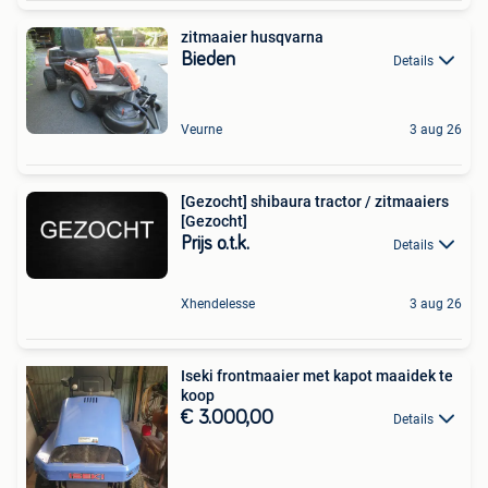
zitmaaier husqvarna
Bieden
Details
Veurne
3 aug 26
[Gezocht] shibaura tractor / zitmaaiers
[Gezocht]
Prijs o.t.k.
Details
Xhendelesse
3 aug 26
Iseki frontmaaier met kapot maaidek te
koop
€ 3.000,00
Details