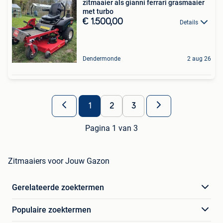
zitmaaier als gianni ferrari grasmaaier
met turbo
€ 1.500,00
Details
Dendermonde
2 aug 26
1
2
3
Pagina 1 van 3
Zitmaaiers voor Jouw Gazon
Gerelateerde zoektermen
Populaire zoektermen