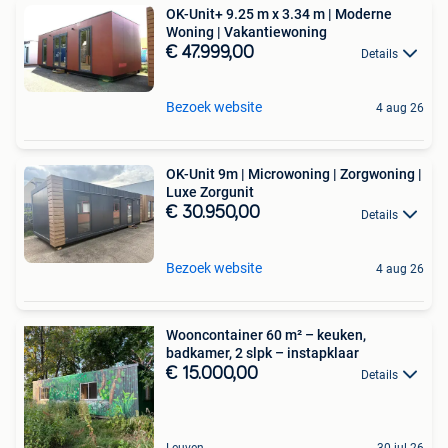
OK-Unit+ 9.25 m x 3.34 m | Moderne
Woning | Vakantiewoning
€ 47.999,00
Details
Bezoek website
4 aug 26
OK-Unit 9m | Microwoning | Zorgwoning |
Luxe Zorgunit
€ 30.950,00
Details
Bezoek website
4 aug 26
Wooncontainer 60 m² – keuken,
badkamer, 2 slpk – instapklaar
€ 15.000,00
Details
Leuven
30 jul 26