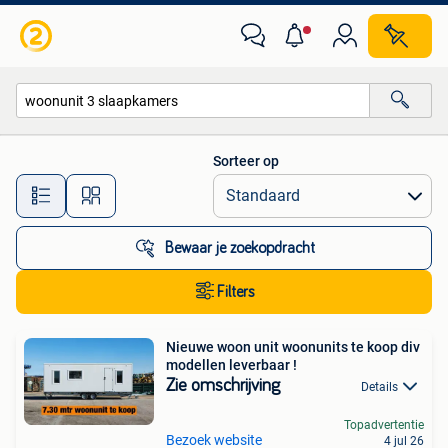
Alle categorieën…
Sorteer op
Alle afstanden…
Bewaar je zoekopdracht
Filters
Nieuwe woon unit woonunits te koop div
modellen leverbaar !
Zie omschrijving
Details
Topadvertentie
Bezoek website
4 jul 26