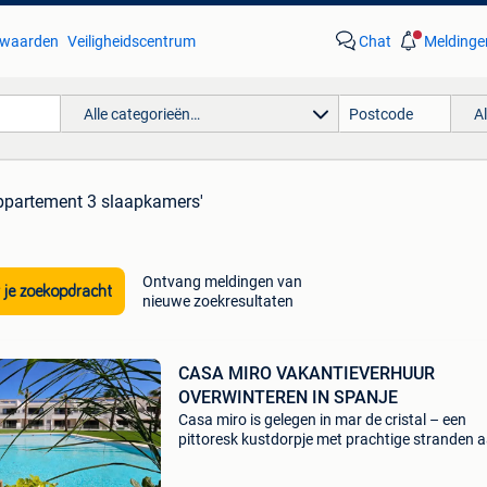
waarden
Veiligheidscentrum
Chat
Meldinge
Alle categorieën…
A
appartement 3 slaapkamers'
Ontvang meldingen van
 je zoekopdracht
nieuwe zoekresultaten
CASA MIRO VAKANTIEVERHUUR
OVERWINTEREN IN SPANJE
Casa miro is gelegen in mar de cristal – een
pittoresk kustdorpje met prachtige stranden 
costa calida in spanje verhuurlicentie : vv.mu.
1 Casa miro is een luxe gelijksvloersapparteme