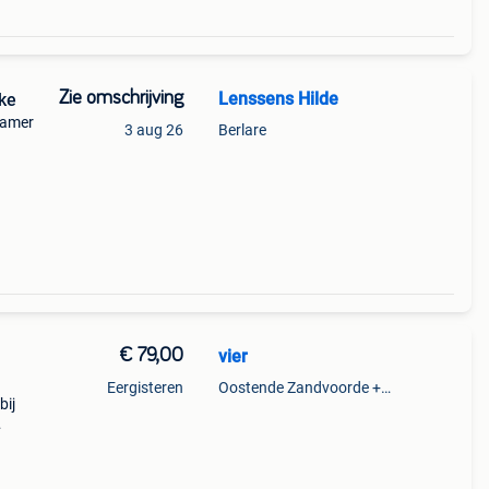
Zie omschrijving
Lenssens Hilde
rke
kamer
3 aug 26
Berlare
2/8
e
€ 79,00
vier
Eergisteren
Oostende Zandvoorde +Oostende
bij
dt