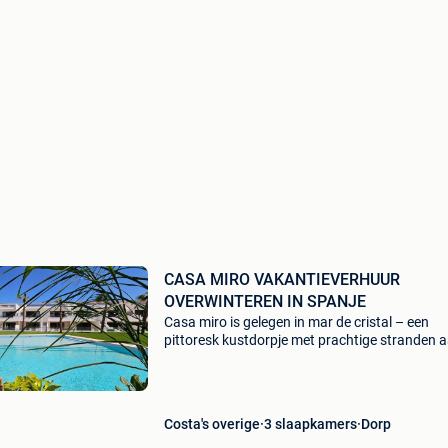
CASA MIRO VAKANTIEVERHUUR
OVERWINTEREN IN SPANJE
Casa miro is gelegen in mar de cristal – een
pittoresk kustdorpje met prachtige stranden 
costa calida in spanje verhuurlicentie : vv.mu.
1 Casa miro is een luxe gelijksvloersapparteme
Costa's overige
3 slaapkamers
Dorp