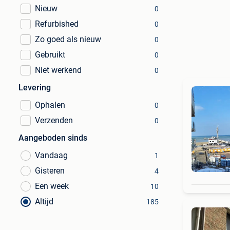
Nieuw
0
Refurbished
0
Zo goed als nieuw
0
Gebruikt
0
Niet werkend
0
Levering
Ophalen
0
Verzenden
0
Aangeboden sinds
Vandaag
1
Gisteren
4
Een week
10
Altijd
185