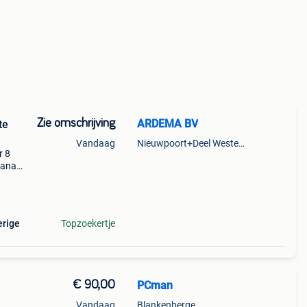
Zie omschrijving
ARDEMA BV
te
Vandaag
Nieuwpoort+Deel Westende
r 8
vanaf
per
erige
Topzoekertje
€ 90,00
PCman
Vandaag
Blankenberge