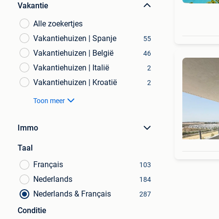
Vakantie
Alle zoekertjes
Vakantiehuizen | Spanje
55
Vakantiehuizen | België
46
Vakantiehuizen | Italië
2
Vakantiehuizen | Kroatië
2
Toon meer
Immo
Taal
Français
103
Nederlands
184
Nederlands & Français
287
Conditie