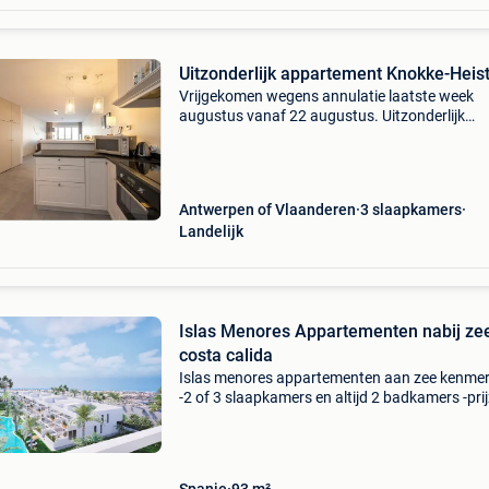
Uitzonderlijk appartement Knokke-Heis
Vrijgekomen wegens annulatie laatste week
augustus vanaf 22 augustus. Uitzonderlijk
appartement met 3 slaapkamers en mooie
zonneterrassen prachtig appartement (3
verdiepingen) gelegen langs de elizabe
Antwerpen of Vlaanderen
3 slaapkamers
Landelijk
Islas Menores Appartementen nabij ze
costa calida
Islas menores appartementen aan zee kenmer
-2 of 3 slaapkamers en altijd 2 badkamers -pri
van € 280.000 Tot € 620.000 Kk -
woonoppervlaktes van 93 m2 tot 141 m2 ( incl
Terrassen). -L