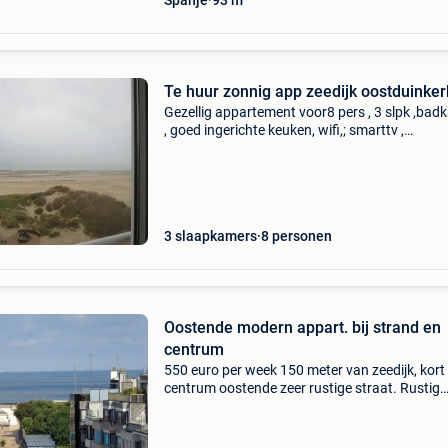
Spanje
93 m²
Te huur zonnig app zeedijk oostduinke
Gezellig appartement voor8 pers , 3 slpk ,bad
, goed ingerichte keuken, wifi,; smarttv ,
fietsenberging , living met zeezicht. Nog vrij 2
tot 30/8 /2026, ook weekend verhuur buiten d
schoolva
3 slaapkamers
8 personen
Oostende modern appart. bij strand en
centrum
550 euro per week 150 meter van zeedijk, kort 
centrum oostende zeer rustige straat. Rustig
slapen...Groot volwaardig appartement met 2
slaapkamers ( 85 m2). Het appartement bevin
zich op de eers