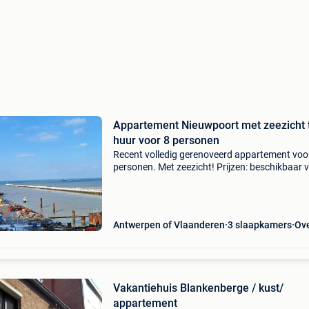
Appartement Nieuwpoort met zeezicht 
huur voor 8 personen
Recent volledig gerenoveerd appartement voo
personen. Met zeezicht! Prijzen: beschikbaar 
maandag 24 augustus! € 900 per week € 650 
midweek € 650 per weekend week = zaterdag
Antwerpen of Vlaanderen
3 slaapkamers
Ov
Vakantiehuis Blankenberge / kust/
appartement