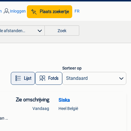
n
Inloggen
FR
Plaats zoekertje
lle afstanden…
Zoek
Sorteer op
Lijst
Foto’s
Zie omschrijving
Siska
Vandaag
Heel België
aan de
6487-
nt vr