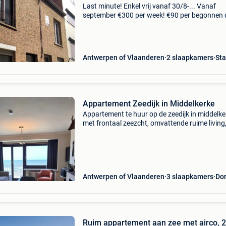
Last minute! Enkel vrij vanaf 30/8-... Vanaf
september €300 per week! €90 per begonnen
in juli en augustus. Superpromo. Beste aanbie
van heel de kust! Vrij kosten €60 waarborg &
Antwerpen of Vlaanderen
2 slaapkamers
St
Appartement Zeedijk in Middelkerke
Appartement te huur op de zeedijk in middelke
met frontaal zeezcht, omvattende ruime living
ingerichte keuken, apart toilet, badkamer, 3
slaapkamers met tv en internet. Voor meer inf
0473 940041
Antwerpen of Vlaanderen
3 slaapkamers
Do
Ruim appartement aan zee met airco, 2