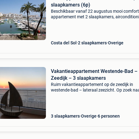
slaapkamers (6p)
Beschikbaar vanaf 22 augustus mooi comfort
appartement met 2 slaapkamers, aircondition
ruim (110 m² + terras), gelegen in la duquesa 
del sol (15 min van estepona, 25 min van marb
– p
Costa del Sol
2 slaapkamers
Overige
Vakantieappartement Westende-Bad –
Zeedijk – 3 slaapkamers
Ruim vakantieappartement op de zeedijk in
westende-bad – lateraal zeezicht. Op zoek na
een comfortabele vakantie aan zee? Ons volle
gerenoveerde vakantieappartement ligt op de
zeedijk van westend
3 slaapkamers
Overige
6 personen