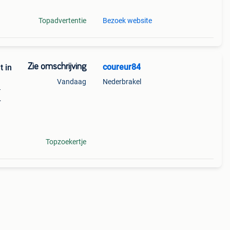
Topadvertentie
Bezoek website
Zie omschrijving
coureur84
t in
Vandaag
Nederbrakel
–
ats
Topzoekertje