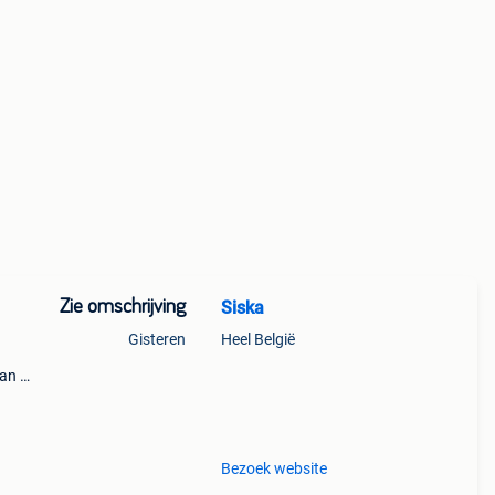
Zie omschrijving
Siska
Gisteren
Heel België
aan de
6487-
nt vr
Bezoek website