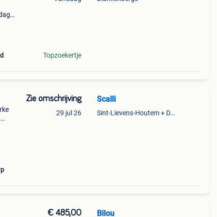
 dag
ding
ad
Topzoekertje
Zie omschrijving
Scalli
rke
29 jul 26
Sint-Lievens-Houtem + Deel Oombergen
,
o:
rp
€ 485,00
Bilou