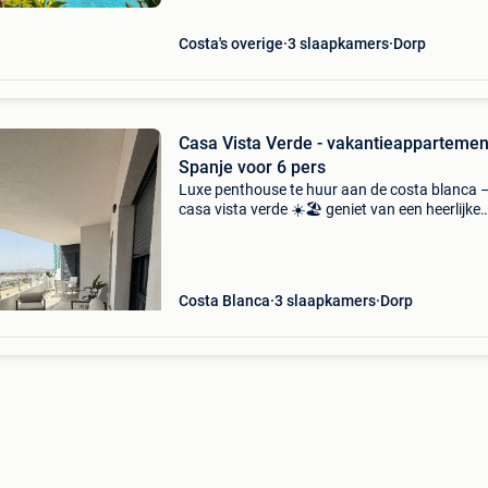
Costa's overige
3 slaapkamers
Dorp
Casa Vista Verde - vakantieappartemen
Spanje voor 6 pers
Luxe penthouse te huur aan de costa blanca 
casa vista verde ☀️🏖️ geniet van een heerlijke
vakantie in ons stijlvolle casa vista verde, een
modern penthouse met 3 slaapkamers en pla
voor maximaal
Costa Blanca
3 slaapkamers
Dorp