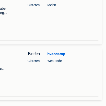
Gisteren
Melen
abel
ing,
costa
ella
Bieden
bvancamp
Gisteren
Westende
ar
dig