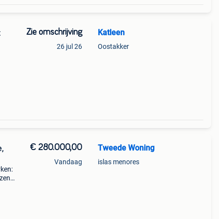
Zie omschrijving
Katleen
t
26 jul 26
Oostakker
€ 280.000,00
Tweede Woning
e,
Vandaag
islas menores
ken:
jzen
.