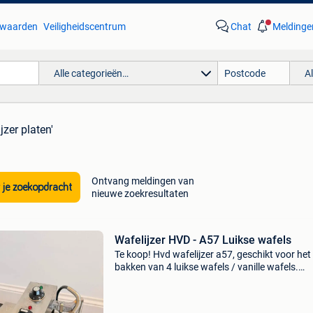
waarden
Veiligheidscentrum
Chat
Meldinge
Alle categorieën…
A
jzer platen'
Ontvang meldingen van
 je zoekopdracht
nieuwe zoekresultaten
Wafelijzer HVD - A57 Luikse wafels
Te koop! Hvd wafelijzer a57, geschikt voor het
bakken van 4 luikse wafels / vanille wafels.
Meerdere stuks beschikbaar op aanvraag.
Technisch nagekeken. Professioneel gereinigd
ingebakken. In ui