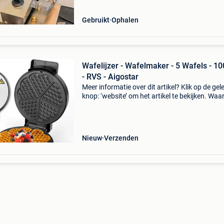
Gebruikt
Ophalen
Wafelijzer - Wafelmaker - 5 Wafels - 1
- RVS - Aigostar
Meer informatie over dit artikel? Klik op de gel
knop: ‘website’ om het artikel te bekijken. Wa
bestellen bij retourdeal.nl? Voor 15:00 besteld,
volgende werkdag in huis. 1 Jaar garantie op 
Nieuw
Verzenden