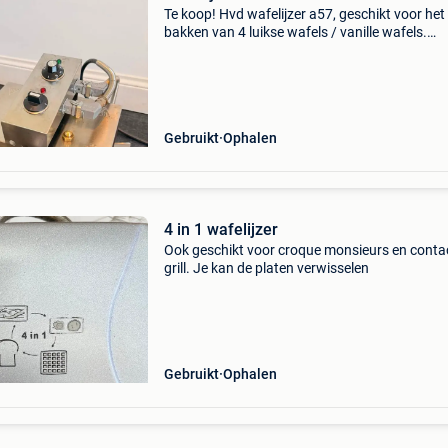
Te koop! Hvd wafelijzer a57, geschikt voor het
bakken van 4 luikse wafels / vanille wafels.
Meerdere stuks beschikbaar op aanvraag.
Technisch nagekeken. Professioneel gereinigd
ingebakken. In ui
Gebruikt
Ophalen
4 in 1 wafelijzer
Ook geschikt voor croque monsieurs en conta
grill. Je kan de platen verwisselen
Gebruikt
Ophalen