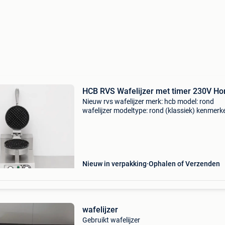
HCB RVS Wafelijzer met timer 230V Ho
Nieuw rvs wafelijzer merk: hcb model: rond
wafelijzer modeltype: rond (klassiek) kenmerke
rvs behuizing – eenvoudig schoon te houden •
voorzien van duurzame teflon beschermlaag 
platen • incl
Nieuw in verpakking
Ophalen of Verzenden
wafelijzer
Gebruikt wafelijzer