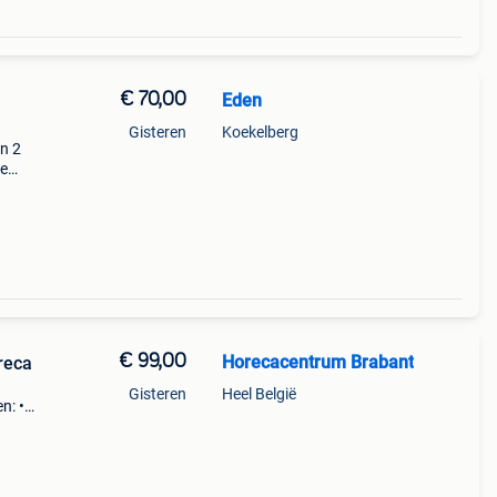
€ 70,00
Eden
Gisteren
Koekelberg
en 2
te
€ 99,00
Horecacentrum Brabant
reca
Gisteren
Heel België
n: •
op de