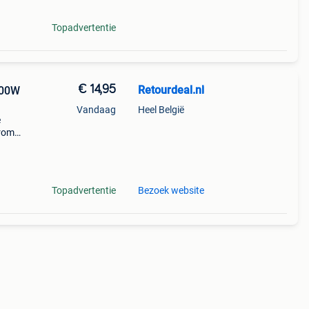
Topadvertentie
€ 14,95
Retourdeal.nl
000W
Vandaag
Heel België
e
arom
al on
Topadvertentie
Bezoek website