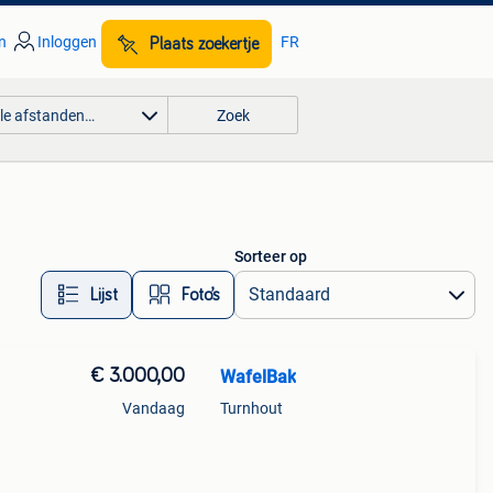
n
Inloggen
FR
Plaats zoekertje
lle afstanden…
Zoek
Sorteer op
Lijst
Foto’s
€ 3.000,00
WafelBak
Vandaag
Turnhout
 &