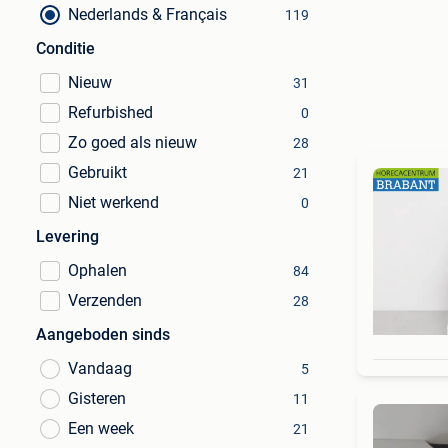
Nederlands & Français
119
Conditie
Nieuw
31
Refurbished
0
Zo goed als nieuw
28
Gebruikt
21
Niet werkend
0
Levering
Ophalen
84
Verzenden
28
Aangeboden sinds
Vandaag
5
Gisteren
11
Een week
21