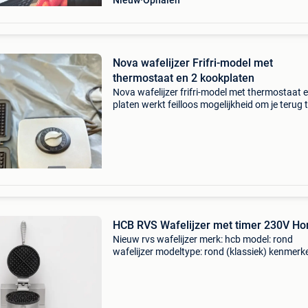
Nieuw
Ophalen
Nova wafelijzer Frifri-model met
thermostaat en 2 kookplaten
Nova wafelijzer frifri-model met thermostaat 
platen werkt feilloos mogelijkheid om je terug 
trekken op affligem
HCB RVS Wafelijzer met timer 230V Ho
Nieuw rvs wafelijzer merk: hcb model: rond
wafelijzer modeltype: rond (klassiek) kenmerke
rvs behuizing – eenvoudig schoon te houden •
voorzien van duurzame teflon beschermlaag 
platen • incl