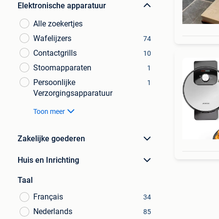
Elektronische apparatuur
Alle zoekertjes
Wafelijzers
74
Contactgrills
10
Stoomapparaten
1
Persoonlijke
1
Verzorgingsapparatuur
Toon meer
Zakelijke goederen
Huis en Inrichting
Taal
Français
34
Nederlands
85