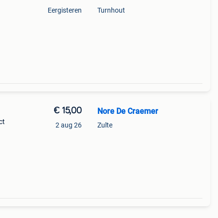
Eergisteren
Turnhout
 &
€ 15,00
Nore De Craemer
ct
2 aug 26
Zulte