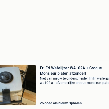
Fri Fri Wafelijzer WA102A + Croque
Monsieur platen afzonderl
Niet van nieuw te onderscheiden fri fri wafelijz
wa102 a+ afzonderlijke croque monsieur plat
Slechts 2x gebruikt, weg wegens niet gebruik 
Zo goed als nieuw
Ophalen