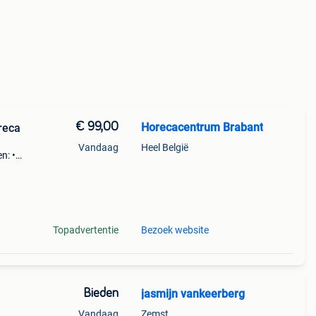
€ 99,00
Horecacentrum Brabant
reca
Vandaag
Heel België
n: •
op de
Topadvertentie
Bezoek website
Bieden
jasmijn vankeerberg
Vandaag
Zemst