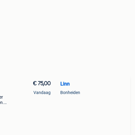
€ 75,00
Linn
Vandaag
Bonheiden
er
en.
ervan.