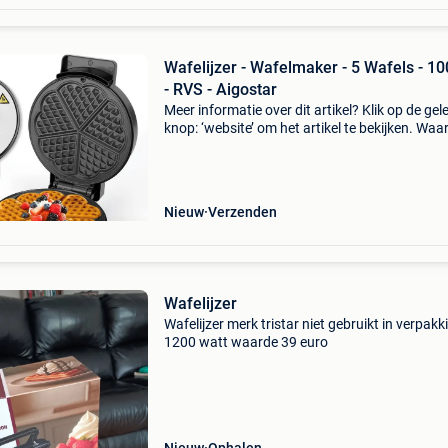
Wafelijzer - Wafelmaker - 5 Wafels - 1
- RVS - Aigostar
Meer informatie over dit artikel? Klik op de gel
knop: ‘website’ om het artikel te bekijken. Wa
bestellen bij retourdeal.nl? Voor 15:00 besteld,
volgende werkdag in huis. 1 Jaar garantie op 
Nieuw
Verzenden
Wafelijzer
Wafelijzer merk tristar niet gebruikt in verpakk
1200 watt waarde 39 euro