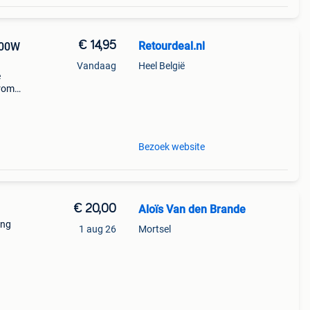
€ 14,95
Retourdeal.nl
000W
Vandaag
Heel België
e
arom
al on
Bezoek website
€ 20,00
Aloïs Van den Brande
ing
1 aug 26
Mortsel