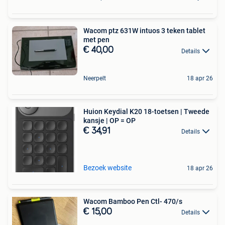
Wacom ptz 631W intuos 3 teken tablet
met pen
€ 40,00
Details
Neerpelt
18 apr 26
Huion Keydial K20 18-toetsen | Tweede
kansje | OP = OP
€ 34,91
Details
Bezoek website
18 apr 26
Wacom Bamboo Pen Ctl- 470/s
€ 15,00
Details