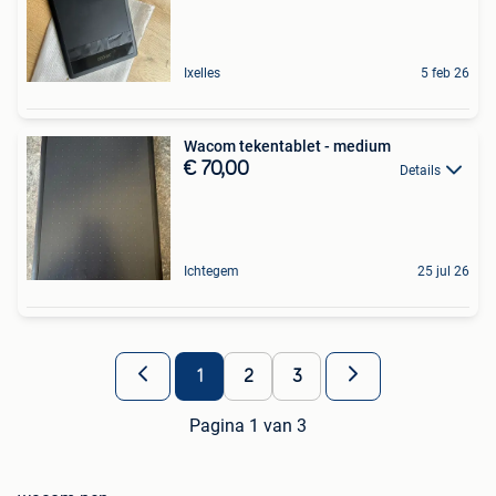
Ixelles
5 feb 26
Wacom tekentablet - medium
€ 70,00
Details
Ichtegem
25 jul 26
1
2
3
Pagina 1 van 3