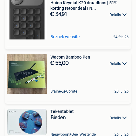
Huion Keydial K20 draadloos | 51%
korting retour deal | N...
€ 34,91
Details
Bezoek website
24 feb 26
Wacom Bamboo Pen
€ 55,00
Details
Braine-Le-Comte
20 jul 26
Tekentablet
Bieden
Details
Nieuwpoort+Deel Westende
26 jul 26