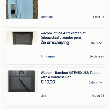
Turnhout
1 mei 26
wacom intuos 4 l tekentablet
(nieuwstaat / zonder pen)
Zie omschrijving
Details
Antwerpen
Eergisteren
Wacom - Bamboo MTE450 USB Tablet
with a Cordless Pen
€ 10,00
Details
Lille
6 aug 26