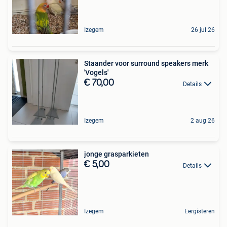
Izegem
26 jul 26
Staander voor surround speakers merk
'Vogels'
€ 70,00
Details
Izegem
2 aug 26
jonge grasparkieten
€ 5,00
Details
Izegem
Eergisteren