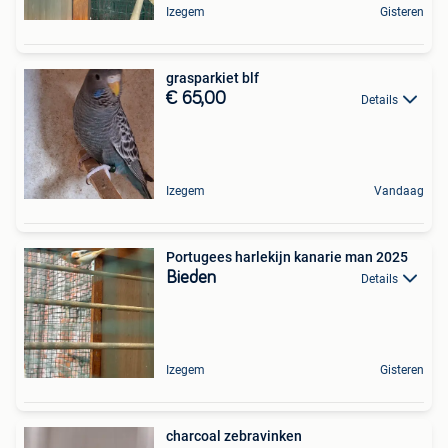
Izegem
Gisteren
grasparkiet blf
€ 65,00
Details
Izegem
Vandaag
Portugees harlekijn kanarie man 2025
Bieden
Details
Izegem
Gisteren
charcoal zebravinken