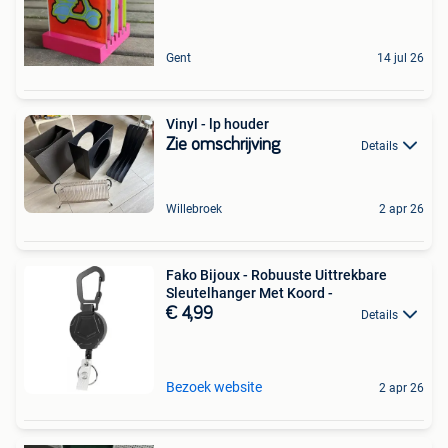
Gent
14 jul 26
Vinyl - lp houder
Zie omschrijving
Details
Willebroek
2 apr 26
Fako Bijoux - Robuuste Uittrekbare
Sleutelhanger Met Koord -
€ 4,99
Details
Bezoek website
2 apr 26