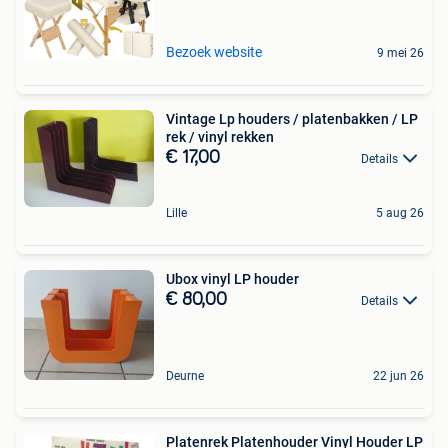
Bezoek website
9 mei 26
Vintage Lp houders / platenbakken / LP
rek / vinyl rekken
€ 17,00
Details
Lille
5 aug 26
Ubox vinyl LP houder
€ 80,00
Details
Deurne
22 jun 26
Platenrek Platenhouder Vinyl Houder LP