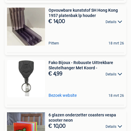
Opvouwbare kunststof SH Hong Kong
1957 platenbak lp houder
€ 14,00
Details
Pittem
18 mrt 26
Fako Bijoux - Robuuste Uittrekbare
Sleutelhanger Met Koord -
€ 4,99
Details
Bezoek website
18 mrt 26
6 glazen onderzetter coasters vespa
scooter neon
€ 10,00
Details