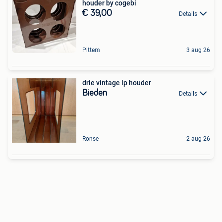
houder by cogebi
€ 39,00
Details
Pittem
3 aug 26
drie vintage lp houder
Bieden
Details
Ronse
2 aug 26