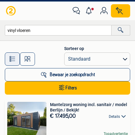
Alle categorieën…
Sorteer op
Alle afstanden…
Bewaar je zoekopdracht
Filters
Mantelzorg woning incl. sanitair / model
Berlijn / Bekijk!
€ 17.495,00
Details
Topadvertentie