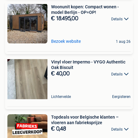
Woonunit kopen: Compact wonen -
model Berlijn - OP=OP!
€ 18.495,00
Details
Bezoek website
1 aug 26
Vinyl vloer Impermo - VYGO Authentic
Oak Biscuit
€ 40,00
Details
Lichtervelde
Eergisteren
Topdeals voor Belgische klanten –
vloeren aan fabrieksprijze
€ 0,48
Details