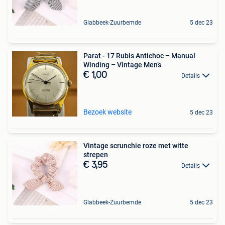
Glabbeek-Zuurbemde
5 dec 23
Parat - 17 Rubis Antichoc – Manual
Winding – Vintage Men’s
€ 1,00
Details
Bezoek website
5 dec 23
Vintage scrunchie roze met witte
strepen
€ 3,95
Details
Glabbeek-Zuurbemde
5 dec 23