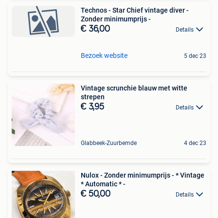
Technos - Star Chief vintage diver -
Zonder minimumprijs -
€ 36,00
Details
Bezoek website
5 dec 23
Vintage scrunchie blauw met witte
strepen
€ 3,95
Details
Glabbeek-Zuurbemde
4 dec 23
Nulox - Zonder minimumprijs - * Vintage
* Automatic * -
€ 50,00
Details