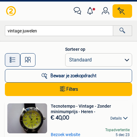
Alle categorieën…
Sorteer op
Alle afstanden…
Bewaar je zoekopdracht
Filters
Tecnotempo - Vintage - Zonder
minimumprijs - Heren -
€ 40,00
Details
Topadvertentie
Bezoek website
5 dec 23