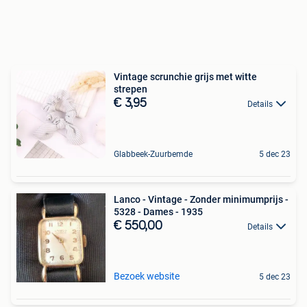
Vintage scrunchie grijs met witte
strepen
€ 3,95
Details
Glabbeek-Zuurbemde
5 dec 23
Lanco - Vintage - Zonder minimumprijs -
5328 - Dames - 1935
€ 550,00
Details
Bezoek website
5 dec 23