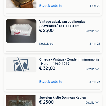
Bezoek website
4 dec 23
Vintage asbak van opalineglas
„DOVERBEL” 18 x 11 x 4 cm
€ 25,00
Details
Koekelberg
3 mrt 26
Omega - Vintage - Zonder minimumprijs
- Heren - 1960-1969
€ 321,00
Details
Bezoek website
3 mrt 26
Juwelen kistje Dom van Keulen
€ 25,00
Details