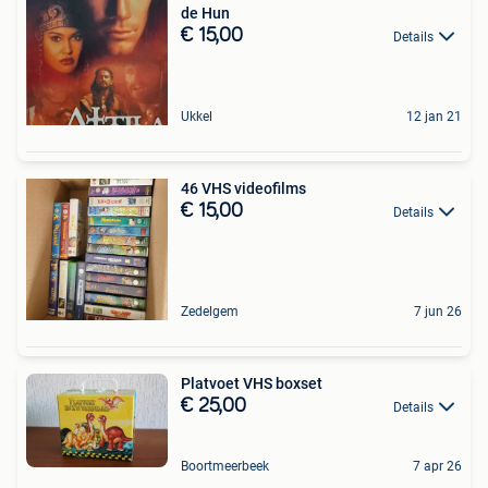
de Hun
€ 15,00
Details
Ukkel
12 jan 21
46 VHS videofilms
€ 15,00
Details
Zedelgem
7 jun 26
Platvoet VHS boxset
€ 25,00
Details
Boortmeerbeek
7 apr 26