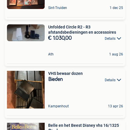
Sint-Truiden
1 dec 25
Unfolded Circle R2 - R3
afstandsbedieningen en accessoires
€ 1.030,00
Details
Ath
1 aug 26
VHS bewaar dozen
Bieden
Details
Kampenhout
13 apr 26
Belle en het Beest Disney vhs 16/1325