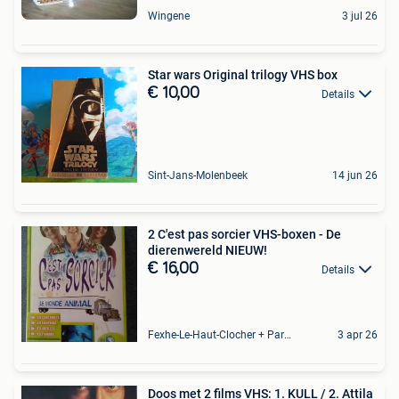
Wingene
3 jul 26
Star wars Original trilogy VHS box
€ 10,00
Details
Sint-Jans-Molenbeek
14 jun 26
2 C'est pas sorcier VHS-boxen - De
dierenwereld NIEUW!
€ 16,00
Details
Fexhe-Le-Haut-Clocher + Partie De Momalle
3 apr 26
Doos met 2 films VHS: 1. KULL / 2. Attila