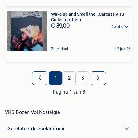
Wake up and Smell the ..Carcass VHS
Collectors Item
€ 39,00
Details
Zutendaal
12 jun 26
1
2
3
Pagina 1 van 3
VHS Dozen Vol Nostalgie
Gerelateerde zoektermen