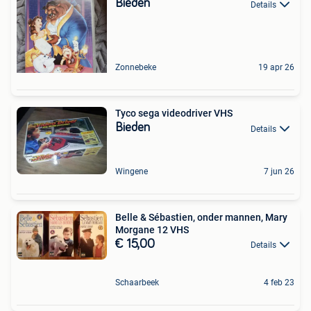
Bieden
Details
Zonnebeke
19 apr 26
Tyco sega videodriver VHS
Bieden
Details
Wingene
7 jun 26
Belle & Sébastien, onder mannen, Mary
Morgane 12 VHS
€ 15,00
Details
Schaarbeek
4 feb 23