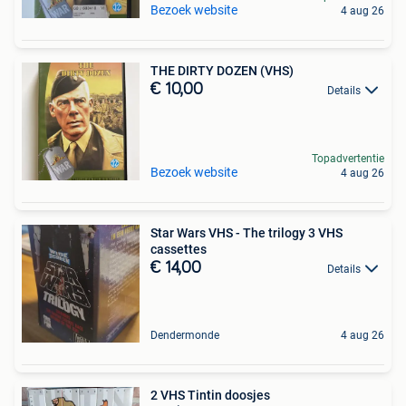
Bezoek website
4 aug 26
THE DIRTY DOZEN (VHS)
€ 10,00
Details
Topadvertentie
Bezoek website
4 aug 26
Star Wars VHS - The trilogy 3 VHS
cassettes
€ 14,00
Details
Dendermonde
4 aug 26
2 VHS Tintin doosjes