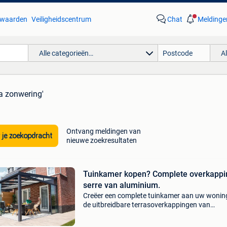
waarden
Veiligheidscentrum
Chat
Meldinge
Alle categorieën…
A
a zonwering'
Ontvang meldingen van
 je zoekopdracht
nieuwe zoekresultaten
Tuinkamer kopen? Complete overkappi
serre van aluminium.
Creëer een complete tuinkamer aan uw wonin
de uitbreidbare terrasoverkappingen van
tuinmaximaal. Met een overkapping voorzien 
glazen schuifwanden, automatische zonwerin