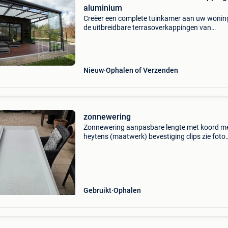
aluminium
Creëer een complete tuinkamer aan uw wonin
de uitbreidbare terrasoverkappingen van
tuinmaximaal. Met een overkapping voorzien 
glazen schuifwanden, automatische zonwerin
ledverlichting hee
Nieuw
Ophalen of Verzenden
zonnewering
Zonnewering aanpasbare lengte met koord m
heytens (maatwerk) bevestiging clips zie foto
ideaal voor in huis of veranda houd de
zonnewarmte buiten zeer goeie kwaliteit afme
breed ;174cm lengte 2
Gebruikt
Ophalen