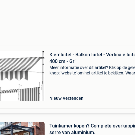
Klemluifel - Balkon luifel - Verticale luife
400 cm - Gri
Meer informatie over dit artikel? Klik op de gel
knop: ‘website’ om het artikel te bekijken. Wa
bestellen bij retourdeal.nl? Voor 15:00 besteld,
volgende werkdag in huis. 1 Jaar garantie op 
Nieuw
Verzenden
Tuinkamer kopen? Complete overkappi
serre van aluminium.