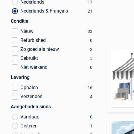
Nederlands
17
Nederlands & Français
21
Conditie
Nieuw
33
Refurbished
0
Zo goed als nieuw
2
Gebruikt
5
Niet werkend
0
Levering
Ophalen
16
Verzenden
4
Aangeboden sinds
Vandaag
0
Gisteren
1