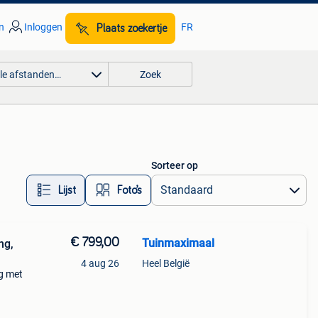
n
Inloggen
FR
Plaats zoekertje
lle afstanden…
Zoek
Sorteer op
Lijst
Foto’s
€ 799,00
Tuinmaximaal
ng,
4 aug 26
Heel België
g met
van
g en