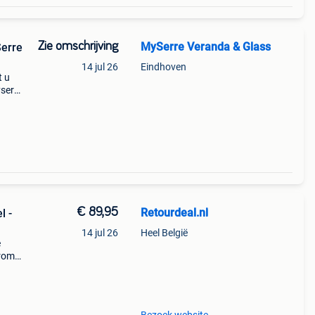
Zie omschrijving
MySerre Veranda & Glass
Serre
14 jul 26
Eindhoven
t u
yserre
nium
r
€ 89,95
Retourdeal.nl
l -
14 jul 26
Heel België
e
arom
al on