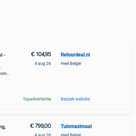
€ 104,95
Retourdeal.nl
l -
4 aug 26
Heel België
e
arom
al on
Topadvertentie
Bezoek website
€ 799,00
Tuinmaximaal
ng,
4 aug 26
Heel België