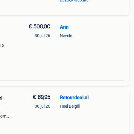
Bezoek website
€ 500,00
Ann
30 jul 26
Nevele
l 3m.
e
€ 89,95
Retourdeal.nl
l -
30 jul 26
Heel België
e
arom
al on