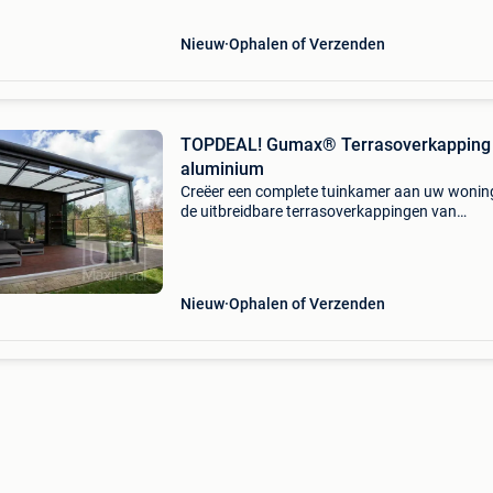
ledverlichting hee
Nieuw
Ophalen of Verzenden
TOPDEAL! Gumax® Terrasoverkapping
aluminium
Creëer een complete tuinkamer aan uw wonin
de uitbreidbare terrasoverkappingen van
tuinmaximaal. Met een overkapping voorzien 
glazen schuifwanden, automatische zonwerin
ledverlichting hee
Nieuw
Ophalen of Verzenden