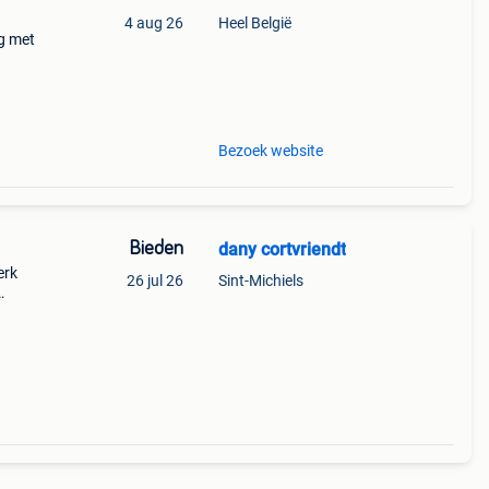
4 aug 26
Heel België
g met
van
g en
Bezoek website
Bieden
dany cortvriendt
erk
26 jul 26
Sint-Michiels
ting