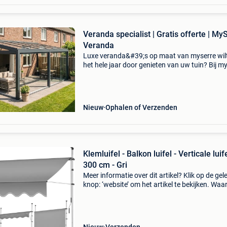
Veranda specialist | Gratis offerte | My
Veranda
Luxe veranda&#39;s op maat van myserre wil
het hele jaar door genieten van uw tuin? Bij m
leveren en monteren wij hoogwaardige alumi
veranda&#39;s volledig op maat. Kies uit dive
Nieuw
Ophalen of Verzenden
Klemluifel - Balkon luifel - Verticale luife
300 cm - Gri
Meer informatie over dit artikel? Klik op de gel
knop: ‘website’ om het artikel te bekijken. Wa
bestellen bij retourdeal.nl? Voor 15:00 besteld,
volgende werkdag in huis. 1 Jaar garantie op 