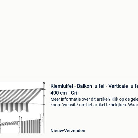
Klemluifel - Balkon luifel - Verticale luife
400 cm - Gri
Meer informatie over dit artikel? Klik op de gel
knop: ‘website’ om het artikel te bekijken. Wa
bestellen bij retourdeal.nl? Voor 15:00 besteld,
volgende werkdag in huis. 1 Jaar garantie op 
Nieuw
Verzenden