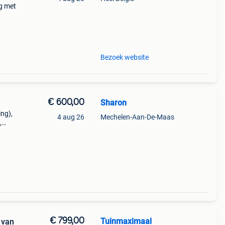
g met
van
g en
Bezoek website
€ 600,00
Sharon
ng),
4 aug 26
Mechelen-Aan-De-Maas
,
n.
€ 799,00
Tuinmaximaal
 van