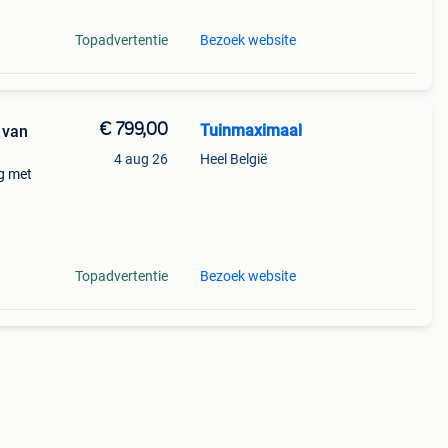
Topadvertentie
Bezoek website
€ 799,00
Tuinmaximaal
 van
4 aug 26
Heel België
g met
van
g en
Topadvertentie
Bezoek website