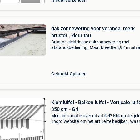
Nieuw
Verzenden
dak zonnewering voor veranda. merk
brustor , kleur tau
Brustor, elektrische dakzonnewering met
afstandsbediening. Maat breedte 4,92 m uitva
Bruin. Doek taupe. Werkt perfect , weg omwill
aankoop nieuwe veranda. Beschikbaar eind
augustus/ begin septem
Gebruikt
Ophalen
Klemluifel - Balkon luifel - Verticale luife
350 cm - Gri
Meer informatie over dit artikel? Klik op de gel
knop: ‘website’ om het artikel te bekijken. Wa
bestellen bij retourdeal.nl? Voor 15:00 besteld,
volgende werkdag in huis. 1 Jaar garantie op 