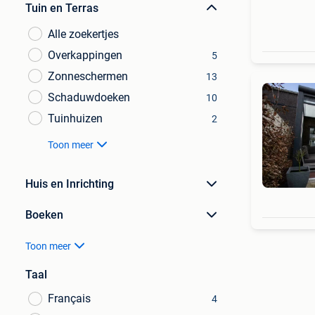
Tuin en Terras
Alle zoekertjes
Overkappingen
5
Zonneschermen
13
Schaduwdoeken
10
Tuinhuizen
2
Toon meer
Huis en Inrichting
Boeken
Toon meer
Taal
Français
4