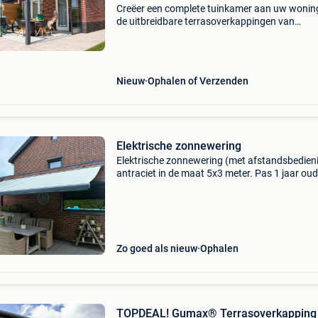
Creëer een complete tuinkamer aan uw wonin
de uitbreidbare terrasoverkappingen van
tuinmaximaal. Met een overkapping voorzien 
glazen schuifwanden, automatische zonwerin
ledverlichting hee
Nieuw
Ophalen of Verzenden
Elektrische zonnewering
Elektrische zonnewering (met afstandsbedieni
antraciet in de maat 5x3 meter. Pas 1 jaar oud
gaat weg vanwege het zetten van een vaste
veranda. De voorluifel is handmatig te bediene
Zo goed als nieuw
Ophalen
TOPDEAL! Gumax® Terrasoverkapping