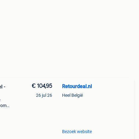
€ 104,95
Retourdeal.nl
l -
26 jul 26
Heel België
e
arom
al on
Bezoek website