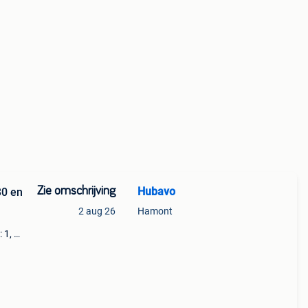
Zie omschrijving
Hubavo
30 en
2 aug 26
Hamont
 1, 2
6 en
o: 4)