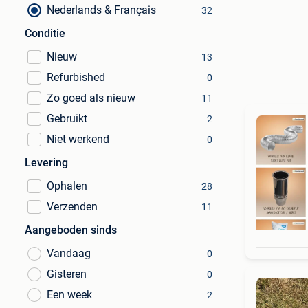
Nederlands & Français
32
Conditie
Nieuw
13
Refurbished
0
Zo goed als nieuw
11
Gebruikt
2
Niet werkend
0
Levering
Ophalen
28
Verzenden
11
Aangeboden sinds
Vandaag
0
Gisteren
0
Een week
2