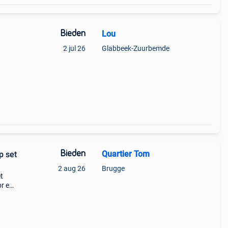
Bieden
Lou
2 jul 26
Glabbeek-Zuurbemde
3
Bieden
Quartier Tom
p set
2 aug 26
Brugge
t
or een
et nu