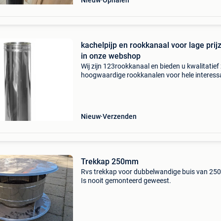
Nieuw
Ophalen
kachelpijp en rookkanaal voor lage prij
in onze webshop
Wij zijn 123rookkanaal en bieden u kwalitatief
hoogwaardige rookkanalen voor hele interess
prijzen !we leveren kwaliteits- rookkanalen te
messcherpe prijzen!! Afkomstig uit duitsland 
Nieuw
Verzenden
Trekkap 250mm
Rvs trekkap voor dubbelwandige buis van 2
Is nooit gemonteerd geweest.