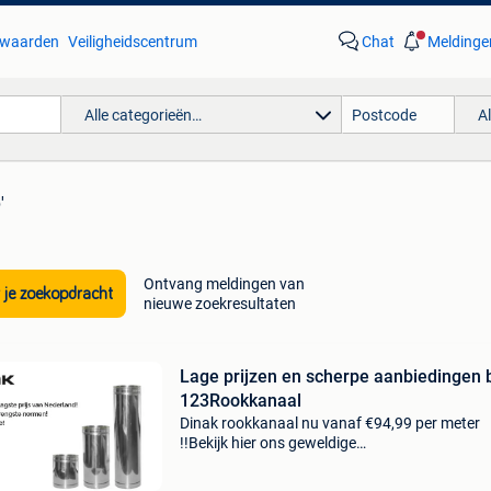
waarden
Veiligheidscentrum
Chat
Meldinge
Alle categorieën…
A
'
Ontvang meldingen van
 je zoekopdracht
nieuwe zoekresultaten
Lage prijzen en scherpe aanbiedingen b
123Rookkanaal
Dinak rookkanaal nu vanaf €94,99 per meter
!!Bekijk hier ons geweldige
assortimenthttps:123rookkanaal.nl/wij zijn
123rookkanaal en verkopen o.a. (Dubbelwand