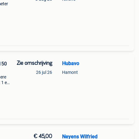
eter
Zie omschrijving
Hubavo
150
26 jul 26
Hamont
tere
 1 en
 ø
€ 45,00
Neyens Wilfried