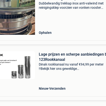
Dubbelwandig trekkap inox anti-valwind met
reinigingsklep voorzien van vonken rooster
250/300mm bijna zo goed als nieuw!
Ophalen
Lage prijzen en scherpe aanbiedingen b
123Rookkanaal
Dinak rookkanaal nu vanaf €94,99 per meter
!!Bekijk hier ons geweldige
assortimenthttps:123rookkanaal.nl/wij zijn
123rookkanaal en verkopen o.a. (Dubbelwand
rookanaal en enkelwandige zwarte k
Nieuw
Verzenden