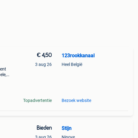
€ 4,50
123rookkanaal
3 aug 26
Heel België
ment
ele,
et
Topadvertentie
Bezoek website
Bieden
Stijn
3 aug 26
Ninove