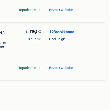
Topadvertentie
Bezoek website
€ 119,00
123rookkanaal
zen
3 aug 26
Heel België
 zeer
ante
gen
dus g
Topadvertentie
Bezoek website