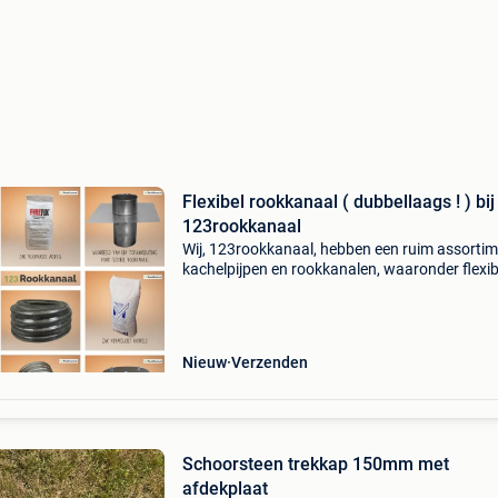
Flexibel rookkanaal ( dubbellaags ! ) bij
123rookkanaal
Wij, 123rookkanaal, hebben een ruim assorti
kachelpijpen en rookkanalen, waaronder flexib
dubbellaagse rookkanalen. De flexibele
rookkanalen zijn van rvs en zijn dubbellaags, h
gaat om 2 lag
Nieuw
Verzenden
Schoorsteen trekkap 150mm met
afdekplaat