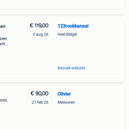
€ 119,00
123rookkanaal
zen
2 aug 26
Heel België
 zeer
ante
gen
dus g
Bezoek website
€ 90,00
Olivier
50mm.
27 feb 26
Meeuwen