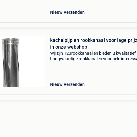
rookanaal en enkelwandige zwarte k
Nieuw
Verzenden
kachelpijp en rookkanaal voor lage prij
in onze webshop
Wij zijn 123rookkanaal en bieden u kwalitatief
hoogwaardige rookkanalen voor hele interess
prijzen !we leveren kwaliteits- rookkanalen te
messcherpe prijzen!! Afkomstig uit duitsland 
Nieuw
Verzenden