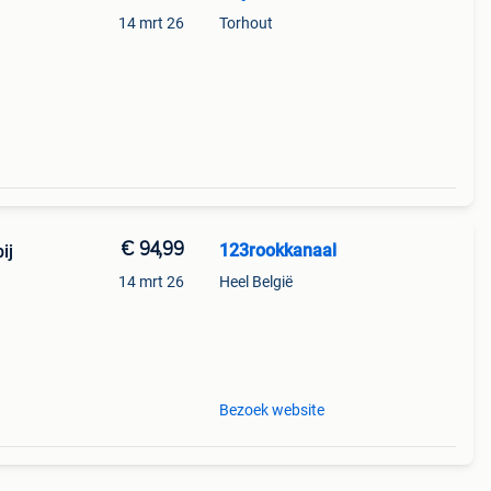
14 mrt 26
Torhout
€ 94,99
123rookkanaal
ij
14 mrt 26
Heel België
ige)
Bezoek website