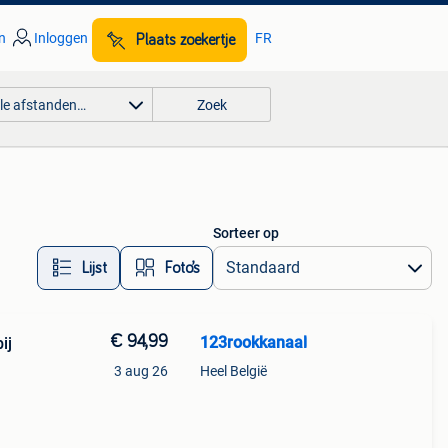
n
Inloggen
FR
Plaats zoekertje
lle afstanden…
Zoek
Sorteer op
Lijst
Foto’s
€ 94,99
123rookkanaal
ij
3 aug 26
Heel België
ige)