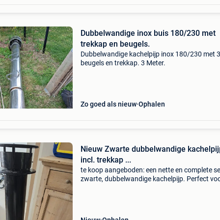
Dubbelwandige inox buis 180/230 met
trekkap en beugels.
Dubbelwandige kachelpijp inox 180/230 met 
beugels en trekkap. 3 Meter.
Zo goed als nieuw
Ophalen
Nieuw Zwarte dubbelwandige kachelpij
incl. trekkap ...
​te koop aangeboden: een nette en complete se
zwarte, dubbelwandige kachelpijp. Perfect vo
veilige en strakke installatie van je kachel, of h
een houtkachel of pelletkachel is. De set is n