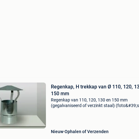
Regenkap, H trekkap van Ø 110, 120, 1
150 mm
Regenkap van 110, 120, 130 en 150 mm
(gegalvaniseerd of verzinkt staal) (foto&#39;s:
en 3) kleur: zilver, zwart en antraciet hoogte: 2
30 cm prijs: 39 euro regenkap van 120 mm (fot
h
Nieuw
Ophalen of Verzenden