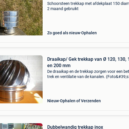
Schoorsteen trekkap met afdekplaat 150 diam
2 maand gebruikt
Zo goed als nieuw
Ophalen
Draaikap/ Gek trekkap van Ø 120, 130, 
en 200 mm
De draaikap en de trekkap zorgen voor een be
trek en ventilatie van de kanalen. (Foto&#39;s:
2) materiaal: verchroomd ijzer (rvs), 65 kl (rvs)
130 mm: 149 euro ø 150 mm: 159 euro ø 200
Nieuw
Ophalen of Verzenden
Dubbelwandig trekkap inox