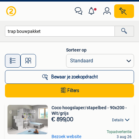
Alle categorieën…
Sorteer op
Alle afstanden…
Bewaar je zoekopdracht
Filters
Coco hoogslaper/stapelbed - 90x200 -
Wit/grijs
€ 899,00
Details
Topadvertentie
Bezoek website
3 aug 26