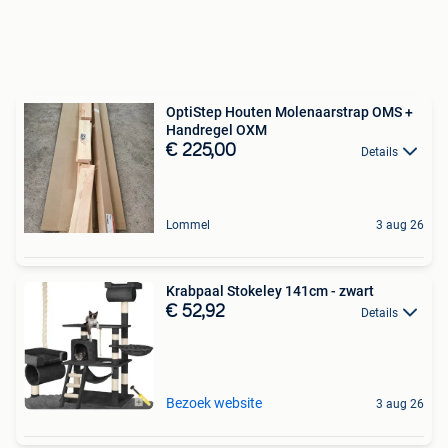
OptiStep Houten Molenaarstrap OMS +
Handregel OXM
€ 225,00
Details
Lommel
3 aug 26
Krabpaal Stokeley 141cm - zwart
€ 52,92
Details
Bezoek website
3 aug 26