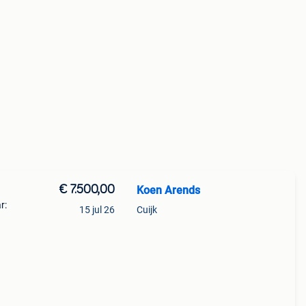
€ 7.500,00
Koen Arends
r:
15 jul 26
Cuijk