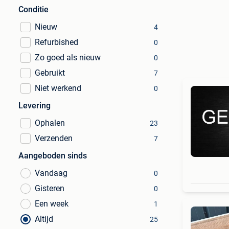
Conditie
Nieuw
4
Refurbished
0
Zo goed als nieuw
0
Gebruikt
7
Niet werkend
0
Levering
Ophalen
23
Verzenden
7
Aangeboden sinds
Vandaag
0
Gisteren
0
Een week
1
Altijd
25