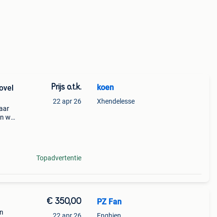
Prijs o.t.k.
koen
ovel
22 apr 26
Xhendelesse
jaar
en we
ini
Topadvertentie
€ 350,00
PZ Fan
an
22 apr 26
Enghien