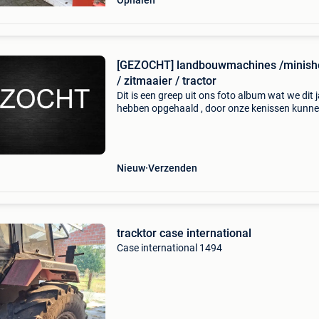
Ophalen
[GEZOCHT] landbouwmachines /minish
/ zitmaaier / tractor
Dit is een greep uit ons foto album wat we dit 
hebben opgehaald , door onze kenissen kunn
altijd een eerlijke prijs geven wij kopen iedere m
tractor / landbouwvoertuig / zitmaaier / minig
Nieuw
Verzenden
tracktor case international
Case international 1494