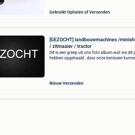
Gebruikt
Ophalen of Verzenden
[GEZOCHT] landbouwmachines /minish
/ zitmaaier / tractor
Dit is een greep uit ons foto album wat we dit 
hebben opgehaald , door onze kenissen kunn
altijd een eerlijke prijs geven wij kopen iedere m
tractor / landbouwvoertuig / zitmaaier / minig
Nieuw
Verzenden