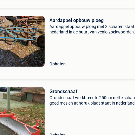
Aardappel opbouw ploeg
Aardappel opbouw ploeg met 3 scharen staat 
nederland in de buurt van venlo zoekwoorden
lemken kneverneland aardappel pieper groente
tractor oldtimer deutz fendt eicher fahr
international case
Ophalen
Grondschaaf
Grondschaaf werkbreedte 250cm nette schaa
goed mes en aandruk plaat staat in nederland 
buurt van venlo zoekwoorden eicher fendt de
renault international cormick ihc case ford joh
deere