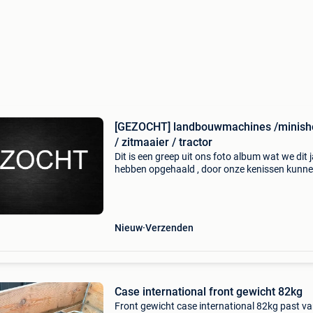
[GEZOCHT] landbouwmachines /minish
/ zitmaaier / tractor
Dit is een greep uit ons foto album wat we dit 
hebben opgehaald , door onze kenissen kunn
altijd een eerlijke prijs geven wij kopen iedere m
tractor / landbouwvoertuig / zitmaaier / minig
Nieuw
Verzenden
Case international front gewicht 82kg
Front gewicht case international 82kg past v