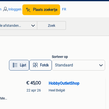
n
Inloggen
FR
Plaats zoekertje
lle afstanden…
Zoek
Sorteer op
Lijst
Foto’s
€ 45,00
HobbyOutletShop
22 apr 26
Heel België
7 Met
l