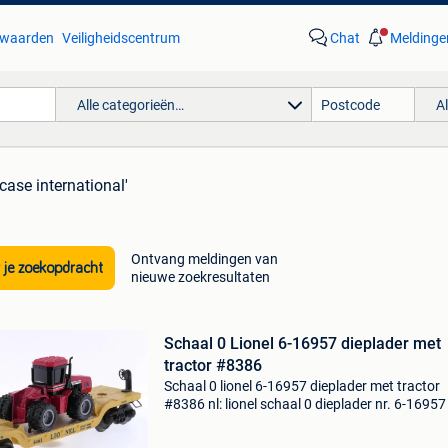
waarden
Veiligheidscentrum
Chat
Meldinge
Alle categorieën…
A
 case international'
Ontvang meldingen van
 je zoekopdracht
nieuwe zoekresultaten
Schaal 0 Lionel 6-16957 dieplader met
tractor #8386
Schaal 0 lionel 6-16957 dieplader met tractor
#8386 nl: lionel schaal 0 dieplader nr. 6-1695
tractor. Gele vlakke wagon met opschrift "lione
6461", beladen met een rode case internatio