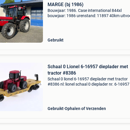
MARGE (bj 1986)
Bouwjaar: 1986. Case international 844xl
bouwjaar: 1986 urenstand: 11897 40km uitvo
2x dubbelwerkend hydrauliek ventiel achter
540/1000 toeren aftakas fronthef 1x
dubbelwerkend hydrauliek ventiel
Gebruikt
Schaal 0 Lionel 6-16957 dieplader met
tractor #8386
Schaal 0 lionel 6-16957 dieplader met tractor
#8386 nl: lionel schaal 0 dieplader nr. 6-1695
tractor. Gele vlakke wagon met opschrift "lione
6461", beladen met een rode case internatio
Gebruikt
Ophalen of Verzenden