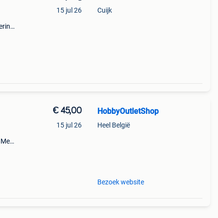
15 jul 26
Cuijk
ering
€ 45,00
HobbyOutletShop
15 jul 26
Heel België
7 Met
l
Bezoek website