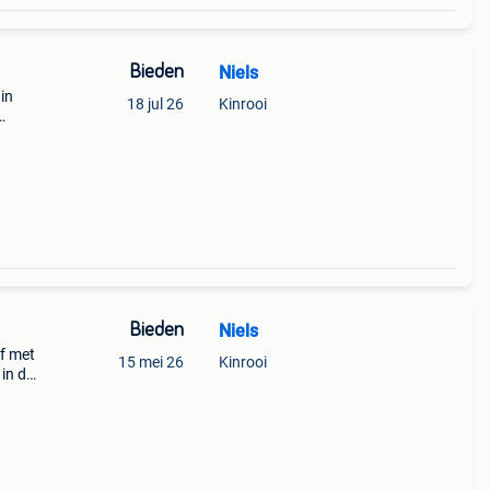
Bieden
Niels
in
18 jul 26
Kinrooi
 fruit
Bieden
Niels
f met
15 mei 26
Kinrooi
in de
utz
n