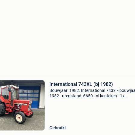
International 743XL (bj 1982)
Bouwjaar: 1982. International 743xl - bouwjaa
1982 - urenstand: 6650 - nl kenteken - 1x
dubbelwerkend hydrauliek ventiel - 1x
enkelwerkend hydrauliek ventiel - 1x drukloos
retour - onder en boven...
Gebruikt