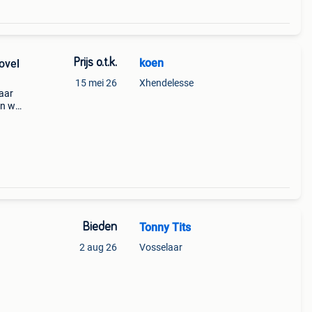
Prijs o.t.k.
koen
ovel
15 mei 26
Xhendelesse
jaar
en we
ini
Bieden
Tonny Tits
2 aug 26
Vosselaar