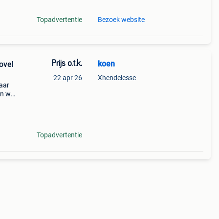
Topadvertentie
Bezoek website
Prijs o.t.k.
koen
ovel
22 apr 26
Xhendelesse
jaar
en we
ini
Topadvertentie