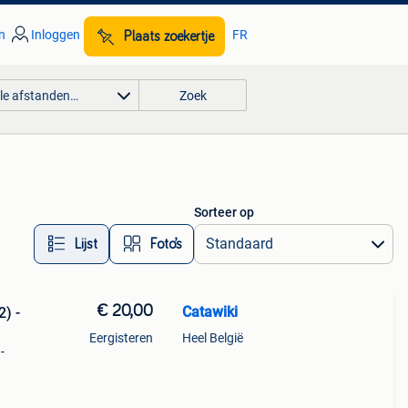
n
Inloggen
FR
Plaats zoekertje
lle afstanden…
Zoek
Sorteer op
Lijst
Foto’s
€ 20,00
Catawiki
2) -
Eergisteren
Heel België
-
9%
ncho