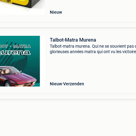
ca
Nieuw
Talbot-Matra Murena
Talbot-matra murena. Qui ne se souvient pas 
glorieuses années matra qui ont vu les victoir
f1 (titre de champion du monde pour jackie
stewart) et le triplé aux 24 heures du mans av
l’emblém
Nieuw
Verzenden