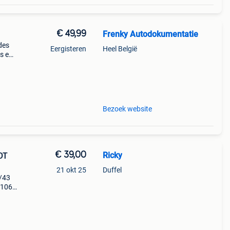
€ 49,99
Frenky Autodokumentatie
des
Eergisteren
Heel België
es en
ec
Bezoek website
€ 39,00
Ricky
OT
21 okt 25
Duffel
1/43
r.1062
81.