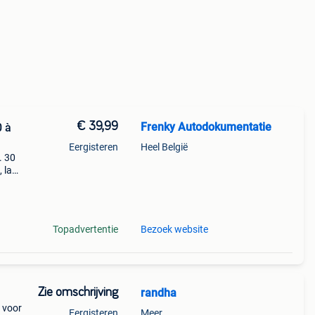
€ 39,99
Frenky Autodokumentatie
0 à
Eergisteren
Heel België
. 30
 la
ès
Topadvertentie
Bezoek website
Zie omschrijving
randha
 voor
Eergisteren
Meer