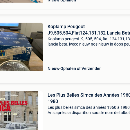
Nieuw
Ophalen
Koplamp Peugeot
J9,505,504,Fiat124,131,132 Lancia Bet
Nieuw
Koplamp peugeot j9, 505, 504, fiat 124,131,13
lancia beta, iveco nieuw nos nieuw in doos pe
504 peugeot 505 (bepaalde uitvoeringen met
dubbele koplampen) peugeot j7 peugeot j9 tal
express so
Nieuw
Ophalen of Verzenden
Les Plus Belles Simca des Années 196
1980
Les plus belles simca des années 1960 à 1980
Ans après sa disparition sous le nom de talbot,
marque automobile simca suscite encore une
surprenante nostalgie et d’infinis regrets aupr
des pas