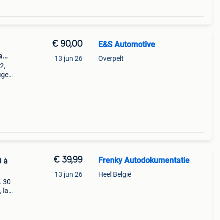
€ 90,00
E&S Automotive
a
13 jun 26
Overpelt
2,
ugeot
bot
€ 39,99
Frenky Autodokumentatie
0 à
13 jun 26
Heel België
. 30
 la
ès