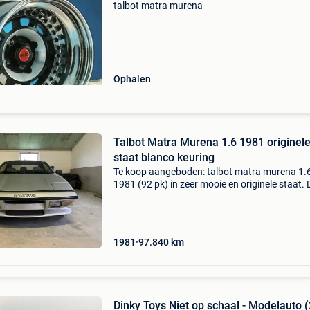
talbot matra murena
Ophalen
Talbot Matra Murena 1.6 1981 originel
staat blanco keuring
Te koop aangeboden: talbot matra murena 1.
1981 (92 pk) in zeer mooie en originele staat. 
wagen heeft 97.840 Km en werd recent
probleemloos gekeurd. Zowel interieur als exte
bevinden zich
1981
97.840
km
Dinky Toys Niet op schaal - Modelauto (