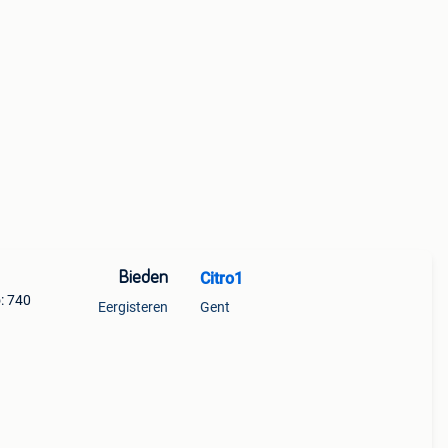
Bieden
Citro1
: 740
Eergisteren
Gent
 turbo
bo