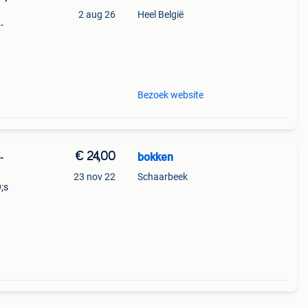
2 aug 26
Heel België
-
9%
ncho
Bezoek website
€ 24,00
bokken
-
23 nov 22
Schaarbeek
;s