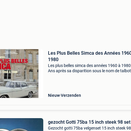
Les Plus Belles Simca des Années 196
1980
Les plus belles simca des années 1960 à 1980
Ans après sa disparition sous le nom de talbot,
marque automobile simca suscite encore une
surprenante nostalgie et d’infinis regrets aupr
des pas
Nieuw
Verzenden
gezocht Gotti 75ba 15 inch steek 98 set
Gezocht gotti 75ba velgenset 15 inch steek 98