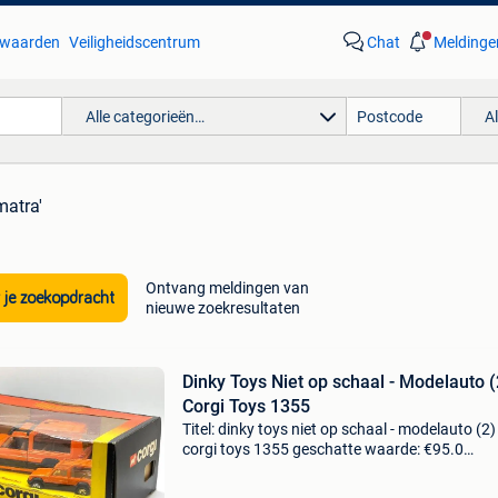
waarden
Veiligheidscentrum
Chat
Meldinge
Alle categorieën…
A
matra'
Ontvang meldingen van
 je zoekopdracht
nieuwe zoekresultaten
Dinky Toys Niet op schaal - Modelauto (
Corgi Toys 1355
Titel: dinky toys niet op schaal - modelauto (2) 
corgi toys 1355 geschatte waarde: €95.0
Belangrijk: winnende biedingen zijn exclusief 
koperbescherming + €3 corgi talbot matra ra