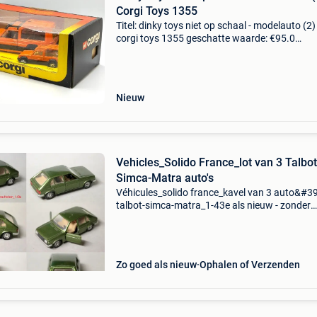
Corgi Toys 1355
Titel: dinky toys niet op schaal - modelauto (2) 
corgi toys 1355 geschatte waarde: €95.0
Belangrijk: winnende biedingen zijn exclusief 
koperbescherming + €3 corgi talbot matra ra
ca
Nieuw
Vehicles_Solido France_lot van 3 Talbot
Simca-Matra auto's
Véhicules_solido france_kavel van 3 auto&#39
talbot-simca-matra_1-43e als nieuw - zonder
originele dozen véhicules_solido france_simca
horizon_1- 43e_nr 76< /em> véhicules_solido
france_ta
Zo goed als nieuw
Ophalen of Verzenden