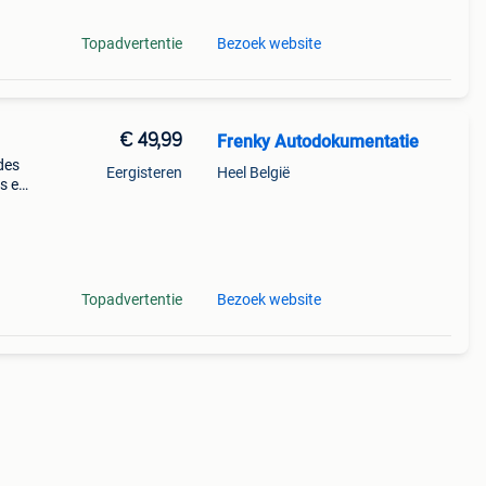
Topadvertentie
Bezoek website
€ 49,99
Frenky Autodokumentatie
des
Eergisteren
Heel België
es en
ec
Topadvertentie
Bezoek website