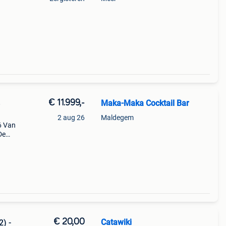
€ 11.999,-
Maka-Maka Cocktail Bar
e
2 aug 26
Maldegem
6 Van
De
rieur
€ 20,00
Catawiki
2) -