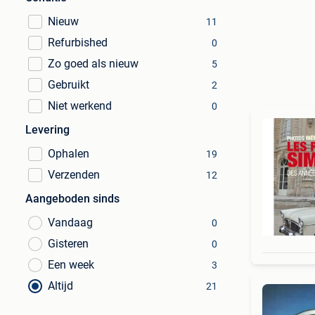
Nieuw
11
Refurbished
0
Zo goed als nieuw
5
Gebruikt
2
Niet werkend
0
Levering
Ophalen
19
Verzenden
12
Aangeboden sinds
Vandaag
0
Gisteren
0
Een week
3
Altijd
21