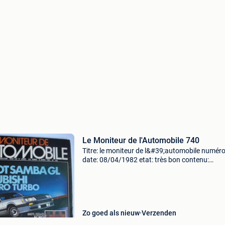
Le Moniteur de l'Automobile 740
Titre: le moniteur de l&#39;automobile numéro
date: 08/04/1982 etat: très bon contenu:
volkswagen vw golf gtd & audi 80 turbodiesel
diesel td, ford mustang gt 5.0 Iii foxbody fox 
Zo goed als nieuw
Verzenden