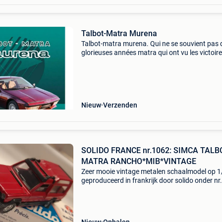
Talbot-Matra Murena
Talbot-matra murena. Qui ne se souvient pas 
glorieuses années matra qui ont vu les victoir
f1 (titre de champion du monde pour jackie
stewart) et le triplé aux 24 heures du mans av
l’emblém
Nieuw
Verzenden
SOLIDO FRANCE nr.1062: SIMCA TALB
MATRA RANCHO*MIB*VINTAGE
Zeer mooie vintage metalen schaalmodel op 
geproduceerd in frankrijk door solido onder n
Van zowat de voorloper van de suv-trend : de
simca/talbot matro rancho a.s. Modeljaar 19
Dit origi